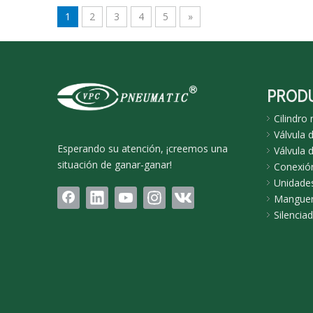
1
2
3
4
5
»
PROD
Cilindro
Válvula 
Esperando su atención, ¡creemos una
Válvula d
situación de ganar-ganar!
Conexió
Unidades
Manguer
Silencia