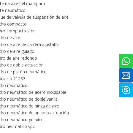
te de aire del mamparo
ste neumático
ue de válvula de suspensión de aire
ndro compacto
ndro compacto smc
ndro de aire
ndro de aire de carrera ajustable
ndro de aire guiado
ndro de aire redondo
ndro de doble actuación
ndro de pistón neumático
ndro iso 21287
ndro neumático
ndro neumático de acero inoxidable
ndro neumático de doble varilla
ndro neumático de pinza de aire
ndro neumático de un solo actuación
ndro neumático guiado
ndro neumatico vpc