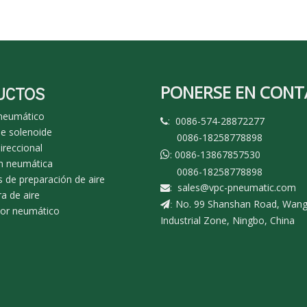
PONERSE EN CON
UCTOS
 neumático
: 0086-574-28872277

de solenoide
0086-18258778898
ireccional
: 0086-13867857530

n neumática
0086-18258778898
 de preparación de aire
:
sales@vpc-pneumatic.com

a de aire
No. 99 Shanshan Road, Wan
:
dor neumático
Industrial Zone, Ningbo, China