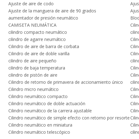
Ajuste de aire de codo
Ajus
Ajuste de la manguera de aire de 90 grados
Aju
aumentador de presión neumático
Bloq
CAMISETA NEUMÁTICA
Cili
cilindro compacto neumático
cili
cilindro de agarre neumático
Cili
Cilindro de aire de barra de corbata
Cili
Cilindro de aire de doble varilla
Cili
cilindro de aire pequeño
cili
cilindro de baja temperatura
Cili
cilindro de pistón de aire
Cili
Cilindro de retorno de primavera de accionamiento único
cili
Cilindro micro neumático
Cili
Cilindro neumático compacto
Cili
Cilindro neumático de doble actuación
Cili
Cilindro neumático de la carrera ajustable
Cili
Cilindro neumático de simple efecto con retorno por resorte
Cili
Cilindro neumático en miniatura
Cili
Cilindro neumático telescópico
cili