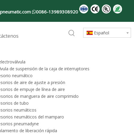
pneumatic.com
0086-13989308920

Español
táctenos
electroválvula
lvula de suspensión de la caja de interruptores
esorio neumático
sorios de aire de ajuste a presión
sorios de empuje de línea de aire
esorios de manguera de aire comprimido
sorios de tubo
esorios neumáticos
esorios neumáticos del mamparo
esorios pneumadyne
lamiento de liberación rápida