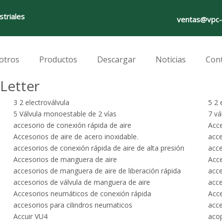
striales
ventas@vpc-
otros
Productos
Descargar
Noticias
Con
Letter
3 2 electroválvula
5 2 
5 Válvula monoestable de 2 vías
7 vá
accesorio de conexión rápida de aire
Acc
Accesorios de aire de acero inoxidable.
acce
accesorios de conexión rápida de aire de alta presión
acce
Accesorios de manguera de aire
Acc
accesorios de manguera de aire de liberación rápida
acce
accesorios de válvula de manguera de aire
acc
Accesorios neumáticos de conexión rápida
Acc
accesorios para cilindros neumaticos
acc
Accuir VU4
acop