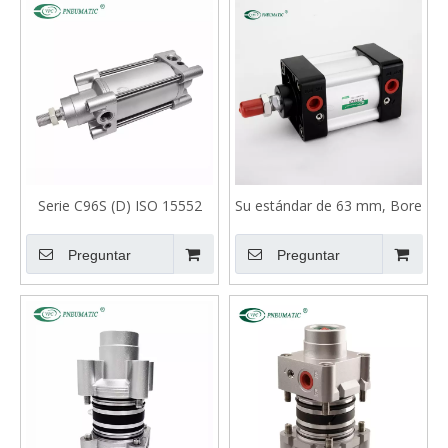
Serie C96S (D) ISO 15552
Su estándar de 63 mm, Bore
Cilindro de doble actuación
25mm Stroke Ajustable
estándar
Buffer Double Actando
Preguntar
Preguntar
Cilindro de Aire Neumático