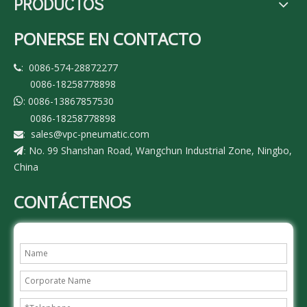
PRODUCTOS
PONERSE EN CONTACTO
: 0086-574-28872277

0086-18258778898
: 0086-13867857530

0086-18258778898
:
sales@vpc-pneumatic.com

No. 99 Shanshan Road, Wangchun Industrial Zone, Ningbo,
:
China
CONTÁCTENOS