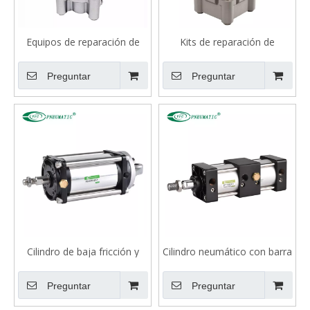
Equipos de reparación de
Kits de reparación de
cilindros neumáticos CP96
cilindros neumáticos serie
serie ISO15552
ISO 6431 DNC
Preguntar
Preguntar
Cilindro de baja fricción y
Cilindro neumático con barra
empuje de simple efecto
de acoplamiento serie SC,
serie FSC Neumática
tipo carrera doble
Preguntar
Preguntar