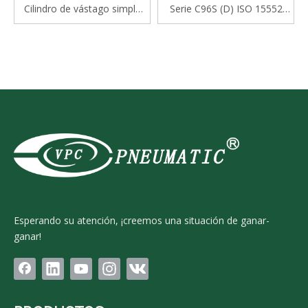
Cilindro de vástago simple
Serie C96S (D) ISO 15552
estándar de doble efecto
Cilindro de doble actuación
serie CP96S(D) ISO 15552
estándar
Esperando su atención, ¡creemos una situación de ganar-
ganar!