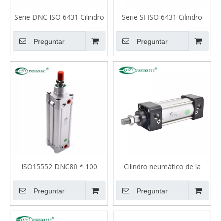
Serie DNC ISO 6431 Cilindro
Serie SI ISO 6431 Cilindro
neumático estándar
neumático de tubo de
Mickey Mouse estándar
Preguntar
Preguntar
ISO15552 DNC80 * 100
Cilindro neumático de la
PPV, un cilindro neumático
varilla de unión estándar de
de doble actuación
la serie SC
Preguntar
Preguntar