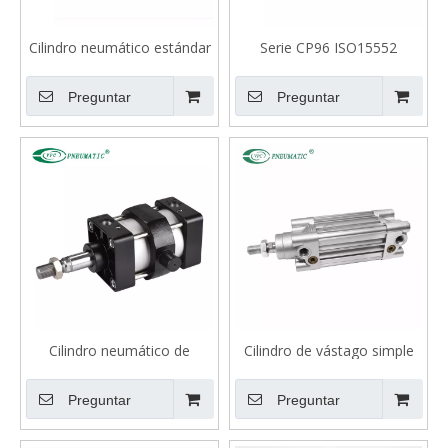
Cilindro neumático estándar
Serie CP96 ISO15552
serie M(D)B
Cilindro estándar
Preguntar
Preguntar
Cilindro neumático de
Cilindro de vástago simple
carrera ajustable serie SC
estándar de doble efecto
serie CP96S(D) ISO 15552
Preguntar
Preguntar