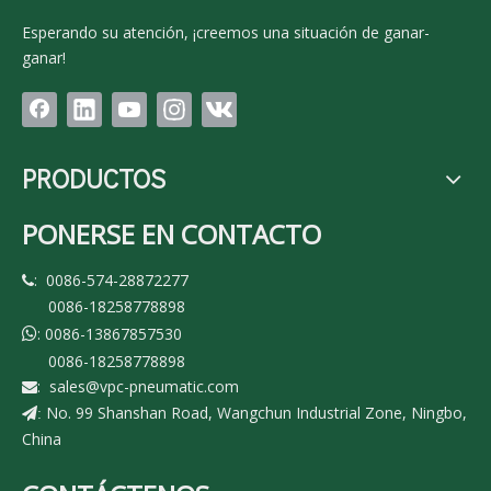
Esperando su atención, ¡creemos una situación de ganar-
ganar!
PRODUCTOS
PONERSE EN CONTACTO
: 0086-574-28872277

0086-18258778898
: 0086-13867857530

0086-18258778898
:
sales@vpc-pneumatic.com

No. 99 Shanshan Road, Wangchun Industrial Zone, Ningbo,
:
China