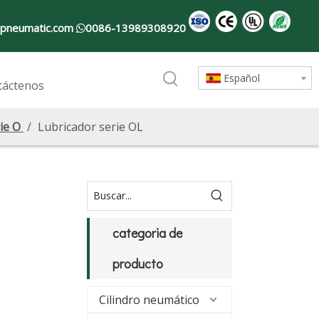
pneumatic.com
0086-13989308920

Español
táctenos
ie O
/
Lubricador serie OL
categoria de
producto
Cilindro neumático