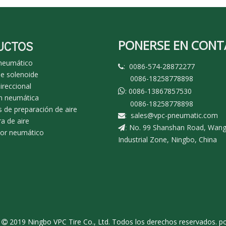
PONERSE EN CON
UCTOS
 neumático
: 0086-574-28872277

de solenoide
0086-18258778898
ireccional
: 0086-13867857530

n neumática
0086-18258778898
 de preparación de aire
:
sales@vpc-pneumatic.com

a de aire
No. 99 Shanshan Road, Wan
:
dor neumático
Industrial Zone, Ningbo, China
r
2019 Ningbo VPC Tire Co., Ltd. Todos los derechos reservados.
po
