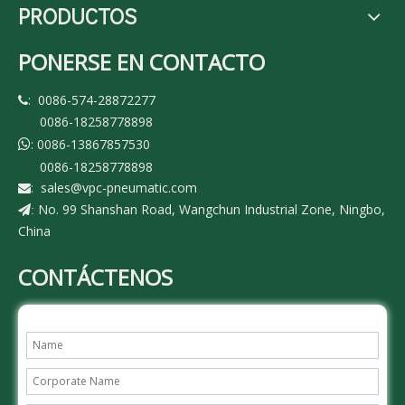
PRODUCTOS
PONERSE EN CONTACTO
: 0086-574-28872277

0086-18258778898
: 0086-13867857530

0086-18258778898
:
sales@vpc-pneumatic.com

No. 99 Shanshan Road, Wangchun Industrial Zone, Ningbo,
:
China
CONTÁCTENOS