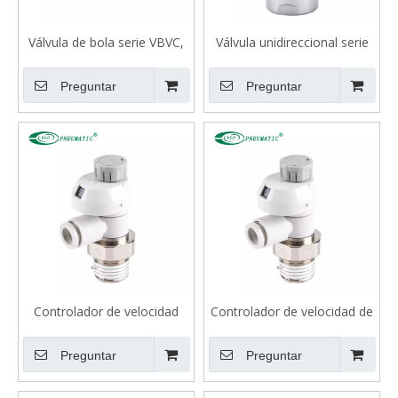
Válvula de bola serie VBVC,
Válvula unidireccional serie
cierre, unión de mamparo
VA
recta
Preguntar
Preguntar
Controlador de velocidad
Controlador de velocidad de
serie AS-FS con indicador,
la serie AS-FS con indicador,
tipo codo
tipo de codo
Preguntar
Preguntar