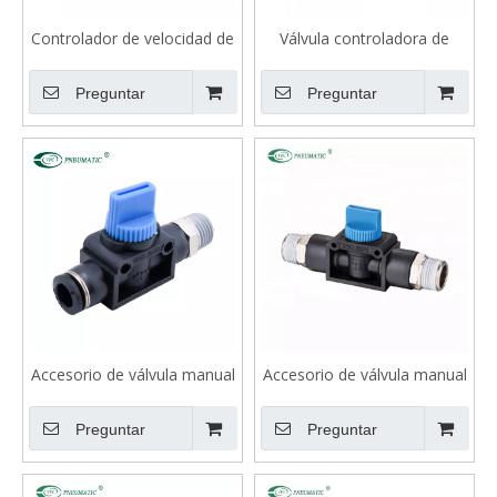
Controlador de velocidad de
Válvula controladora de
la serie ASP con válvula de
velocidad VSC-G con junta
retención piloto
tórica
Preguntar
Preguntar
Accesorio de válvula manual
Accesorio de válvula manual
VHVSF
VHVSS
Preguntar
Preguntar