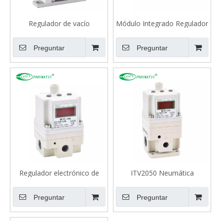
Regulador de vacío
Módulo Integrado Regulador
compacto serie ITV009
Electroneumático ITV-JG
para Máquinas de Corte
Preguntar
Preguntar
Láser
Regulador electrónico de
ITV2050 Neumática
presión de aire ITV1050, tipo
Regulador de presión, tipo
IO-Link
IO-Link
Preguntar
Preguntar