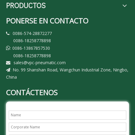
PRODUCTOS
PONERSE EN CONTACTO
: 0086-574-28872277

0086-18258778898
: 0086-13867857530

0086-18258778898
:
sales@vpc-pneumatic.com

No. 99 Shanshan Road, Wangchun Industrial Zone, Ningbo,
:
China
CONTÁCTENOS