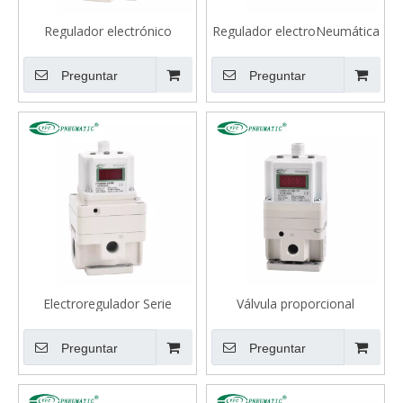
Regulador electrónico
Regulador electroNeumática
Neumática serie ITV1000
serie ITV2000
Preguntar
Preguntar
Electroregulador Serie
Válvula proporcional
ITV3000 Neumática
eléctrica del regulador
DC24V de la serie ITV
Preguntar
Preguntar