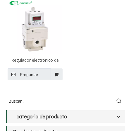
Regulador electrónico de
presión de aire ITV3050, tipo
IO-Link, precisión de presión
Preguntar
de 0,001 MPa
categoria de producto