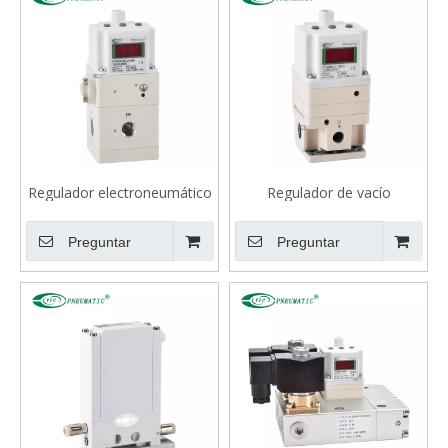
Regulador electroneumático
Regulador de vacío
de alta presión serie
electrónico serie
ITVX2000
ITV2090/2091
Preguntar
Preguntar