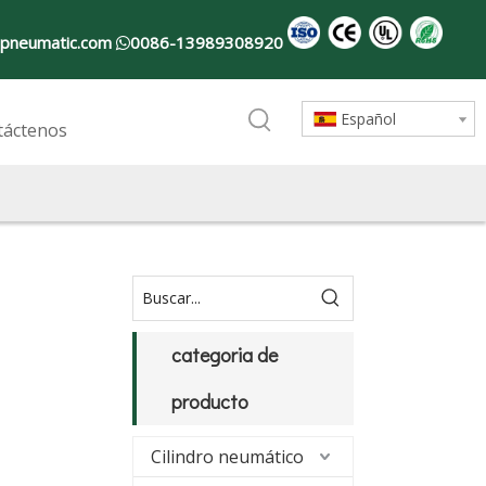
pneumatic.com
0086-13989308920

Español
táctenos
categoria de
producto
Cilindro neumático