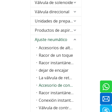
Válvula de solenoide
Válvula direccional
Unidades de preparación de aire (FRL)
Productos de aspiración
Ajuste neumático
Accesorios de alta presión
Racor de un toque
Racor instantáneo con junta tórica
dejar de encajar
La válvula de retención
Accesorio de contacto de la serie KQ One
Racor instantáneo de latón
Conexión instantánea de acero inoxidable
Válvula de control de velocidad