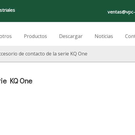
striales
ventas@vpc-
otros
Productos
Descargar
Noticias
Con
ccesorio de contacto de la serie KQ One
rie KQ One