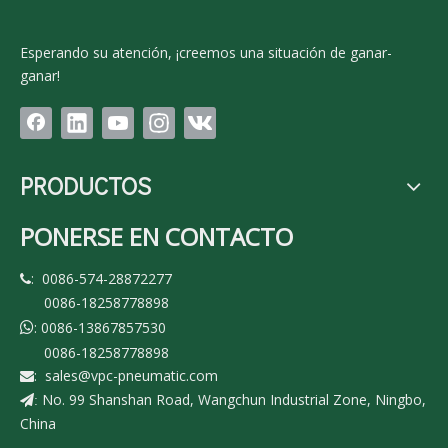
Esperando su atención, ¡creemos una situación de ganar-
ganar!
PRODUCTOS
PONERSE EN CONTACTO
: 0086-574-28872277

0086-18258778898
: 0086-13867857530

0086-18258778898
:
sales@vpc-pneumatic.com

No. 99 Shanshan Road, Wangchun Industrial Zone, Ningbo,
:
China