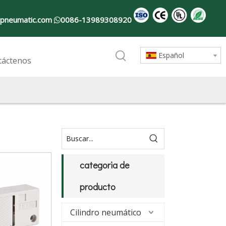
pneumatic.com
0086-13989308920

Español
táctenos
categoria de
producto
Cilindro neumático