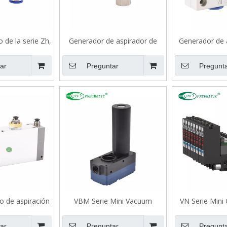
o de la serie Zh,
Generador de aspirador de
Generador de a
 portado
tipo de carrocería de la serie
caja de la
ZH
ar
Preguntar
Pregunt
ío de aspiración
VBM Serie Mini Vacuum
VN Serie Mini
rie ZL212
Generator, -85kPa
vacío in
ar
Preguntar
Pregunt