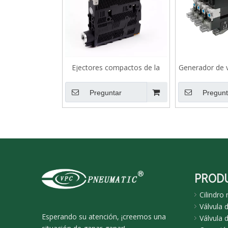
Ejectores compactos de la
Generador de v
serie VFD
Preguntar
Pregunt
PROD
Cilindro
Válvula 
Esperando su atención, ¡creemos una
Válvula d