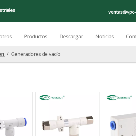
striales
ventas@vpc-
otros
Productos
Descargar
Noticias
Con
ón
/
Generadores de vacío