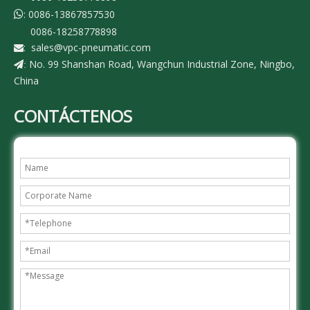
: 0086-13867857530

0086-18258778898
:
sales@vpc-pneumatic.com

No. 99 Shanshan Road, Wangchun Industrial Zone, Ningbo,
:
China
CONTÁCTENOS