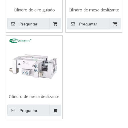
Cilindro de aire guiado
Cilindro de mesa deslizante
compacto serie TACQ
de precisión de ancho
estrecho serie MXH
Preguntar
Preguntar
(rodamientos de
recirculación)
Cilindro de mesa deslizante
de aire serie MXS
Preguntar