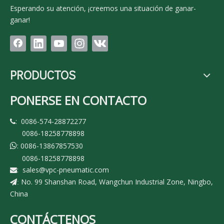
Esperando su atención, ¡creemos una situación de ganar-
ganar!
PRODUCTOS
PONERSE EN CONTACTO
: 0086-574-28872277

0086-18258778898
: 0086-13867857530

0086-18258778898
:
sales@vpc-pneumatic.com

No. 99 Shanshan Road, Wangchun Industrial Zone, Ningbo,
:
China
CONTÁCTENOS