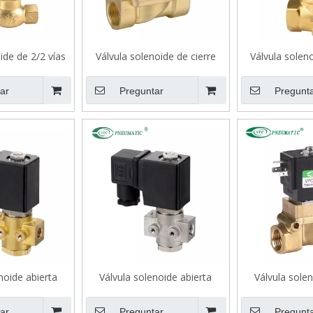
ide de 2/2 vías
Válvula solenoide de cierre
Válvula soleno
 (EE. UU.)
normal de 2/2 vías de gran
normal de 2
diámetro serie SLP
diámetro pequ
ar
Preguntar
Pregunt
noide abierta
Válvula solenoide abierta
Válvula solen
 vías serie SLP
normal de 2/2 vías de acero
temperatura
inoxidable serie SLP
ar
Preguntar
Pregunt