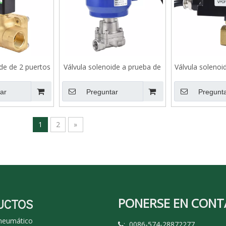
ide de 2 puertos
Válvula solenoide a prueba de
Válvula solenoi
 serie VXD para
explosión de la serie SLA,
piloto de 2/2 
alentada
acero inoxidable, NC
con bobina 
ar
Preguntar
Pregunt
explos
1
2
»
PONERSE EN CON
UCTOS
 neumático
: 0086-574-28872277
