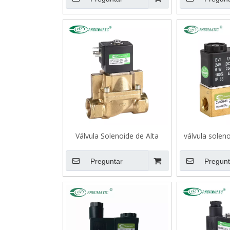
Válvula Solenoide de Alta
válvula solen
Presión Serie VPCE de 50 Bar
de latón de cie
2v 
Preguntar
Pregunt