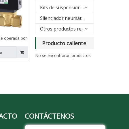
Kits de suspensión neumática
Silenciador neumático
Otros productos relacionados
de operada por
Producto caliente
vías serie VPC
a prueba de
ar
No se encontraron productos
iones
TACTO
CONTÁCTENOS