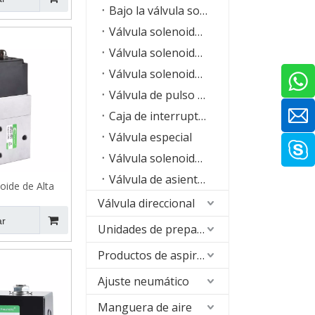
Bajo la válvula solenoide de agua
Válvula solenoide serie VX
Válvula solenoide de acero inoxidable para alta temperatura serie SLH
Válvula solenoide de máquina RO
Válvula de pulso del colector de polvo
Caja de interruptores de límite
Válvula especial
Válvula solenoide de alta frecuencia
Válvula de asiento de ángulo
oide de Alta
PC 3/2 Vías 35
Válvula direccional
ar
ar
Unidades de preparación de aire (FRL)
Productos de aspiración
Ajuste neumático
Manguera de aire