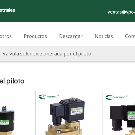
striales
ventas@vpc-
otros
Productos
Descargar
Noticias
Con
/
Válvula solenoide operada por el piloto
l piloto