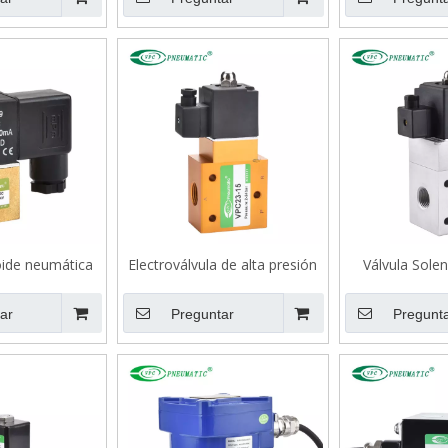
oide neumática
Electroválvula de alta presión
Válvula Solen
rre normal serie
serie VPC23 24 bar 24 bar
Presión Serie V
02508
B
ar
Preguntar
Pregunt