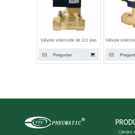
Válvula solenoide de 2/2 vías
Válvula soleno
serie 2V (tipo piloto)
operada por la
agua c
Preguntar
Pregunt
PROD
Cilindro