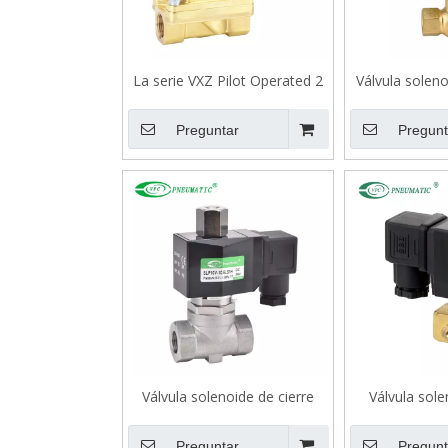
La serie VXZ Pilot Operated 2
Válvula soleno
válvula solenoide de 2 vías
serie 2L
para agua
Preguntar
Pregunt
Válvula solenoide de cierre
Válvula sole
normal de 2/2 vías de acero
normal de 2/2
inoxidable serie SLP
Preguntar
Pregunt