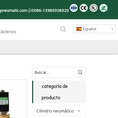
pneumatic.com
0086-13989308920

Español
táctenos
categoria de
producto
Cilindro neumático