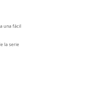
estándar de
doble efecto
serie
CP96S(D)
 una fácil
ISO 15552
e la serie