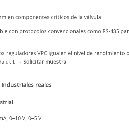
mm en componentes críticos de la válvula
le con protocolos convencionales como RS-485 para
os reguladores VPC igualen el nivel de rendimiento d
a útil.
→ Solicitar muestra
industriales reales
strial
mA, 0–10 V, 0–5 V