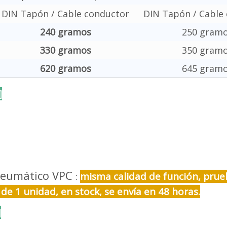
DIN Tapón / Cable conductor
DIN Tapón / Cable
240 gramos
250 gram
330 gramos
350 gram
620 gramos
645 gram
]
oneumático VPC
:
misma calidad de función, prue
e 1 unidad, en stock, se envía en 48 horas.
]