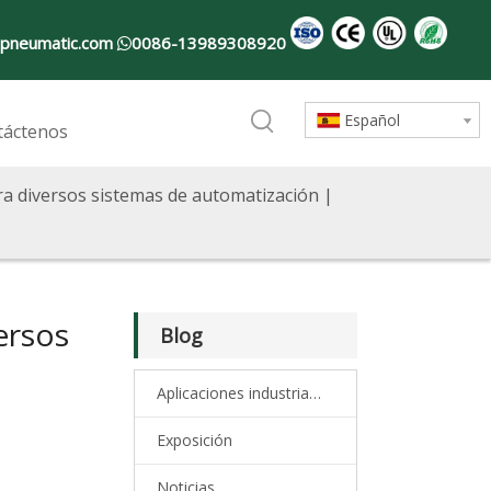
pneumatic.com
0086-13989308920

Español
táctenos
ra diversos sistemas de automatización |
ersos
Blog
Aplicaciones industriales
Exposición
Noticias