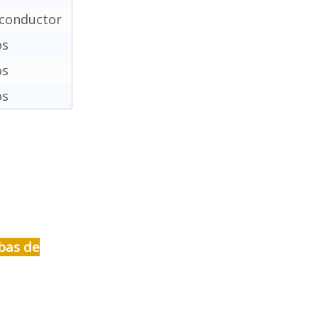
 conductor
os
os
os
bas de