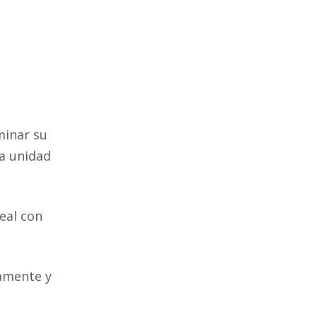
minar su
da unidad
eal con
namente y