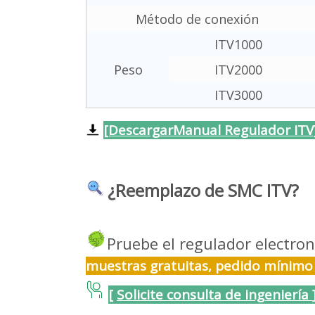
Método de conexión
ITV1000
Peso
ITV2000
ITV3000
[DescargarManual Regulador ITV
¿Reemplazo de SMC ITV?
Pruebe el regulador electr
muestras gratuitas, pedido mínimo d
[
Solicite consulta de ingeniería