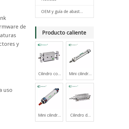
OEM y guía de abastecimiento
ink
irmware de
Producto caliente
raturas
ctores y
Cilindro con
Mini cilindro
cojinete
serie CJ2B
deslizante
a uso
tipo varilla
doble serie
STM
Mini cilindro
Cilindro de
de aluminio
vástago
serie Mal
simple