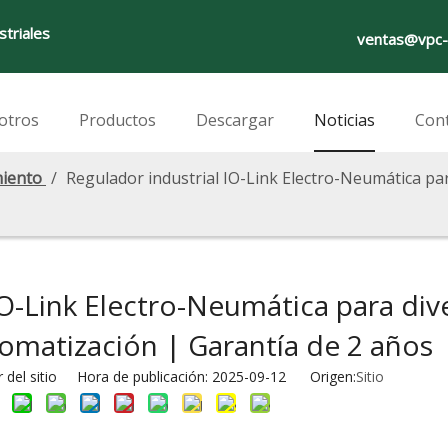
striales
ventas@vpc-
otros
Productos
Descargar
Noticias
Con
miento
/
Regulador industrial IO-Link Electro-Neumática pa
IO-Link Electro-Neumática para div
omatización | Garantía de 2 años
del sitio Hora de publicación: 2025-09-12 Origen:
Sitio