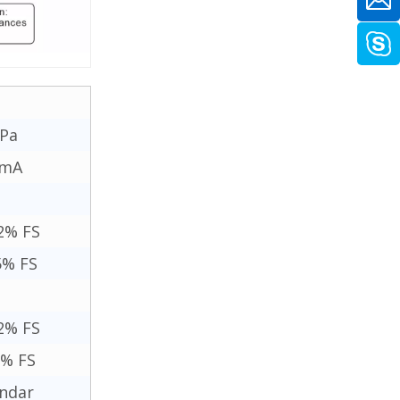
MPa
 mA
2% FS
5% FS
2% FS
1% FS
ndar