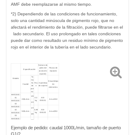
AMF debe reemplazarse al mismo tiempo.
*2) Dependiendo de las condiciones de funcionamiento,
solo una cantidad minúscula de pigmento rojo, que no
afectará el rendimiento de la filtración, puede filtrarse en el
lado secundario. El uso prolongado en tales condiciones
puede dar como resultado un residuo mínimo de pigmento
rojo en el interior de la tubería en el lado secundario.
Número de
parte del
Piezas de
Especificación
accesorio
repuesto
(opción)
Ta
Modelo
ma
Ensamblaje
ño
Pes
Asamblea
Caudal
de
de
o
de soporte
elementos
pue
rto
AME150C-
1/8
01
0.3
AM-
200L/min
Am-el150
kg
BM101
AME150C-
1/4
02
AME250C-
1/4
02
0,48
AM-
500L/min
Am-el250
kg
BM102
AME250C-
3/8
03
AME350C-
3/8
03
0,8
AM-
1000L/min
Am-el350
kg
BM103
AME350C-
1/2
Ejemplo de pedido: caudal 1000L/min, tamaño de puerto
04
AME450C-
1/2
G1/2
04
1.3
AM-