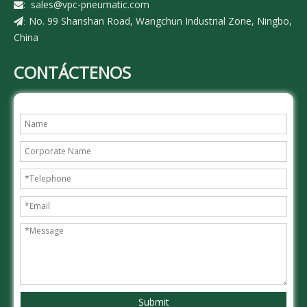
:
sales@vpc-pneumatic.com

No. 99 Shanshan Road, Wangchun Industrial Zone, Ningbo,
:
China
CONTÁCTENOS
Submit