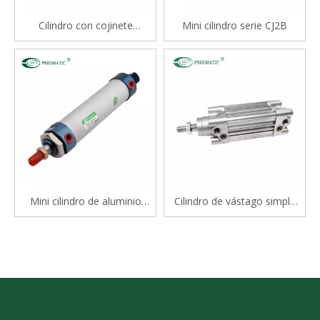
Cilindro con cojinete
Mini cilindro serie CJ2B
deslizante tipo varilla doble
serie STM
Mini cilindro de aluminio
Cilindro de vástago simple
serie Mal
estándar de doble efecto
serie CP96S(D) ISO 15552