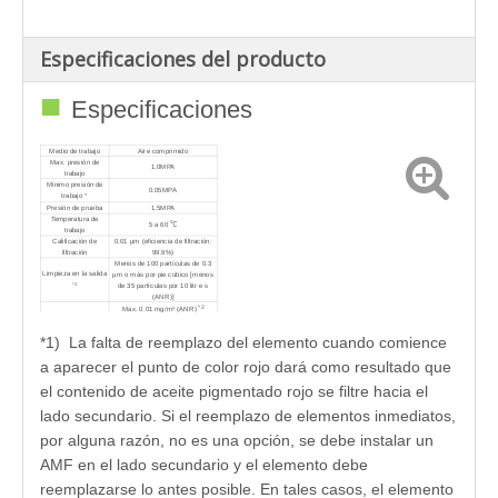
Especificaciones del producto
■
Especificaciones
Medio de trabajo
Aire comprimido
Max. presión de
1.0MPA
trabajo
Mínimo presión de
0.05MPA
trabajo
*1
Presión de prueba
1.5MPA
Temperatura de
5 a 60 ℃
trabajo
Calificación de
0.01 µm (eficiencia de filtración:
filtración
99.9%)
Menos de 100 partículas de 0.3
Limpieza en la salida
µm o más por pie cúbico [menos
*2
de 35 partículas por 10 litr
e
s
(ANR)]
*2
Max. 0.01 mg/m³ (ANR)
Densidad de niebla de
(Antes de saturado con aceite,
aceite en la salida
menos de 0.01 mg/m³ (ANR)
*1) La falta de reemplazo del elemento cuando comience
≈0.8ppm)
1. Reemplace el elemento cuando
a aparecer el punto de color rojo dará como resultado que
ocurriera un punto de color rojo en
*1
la superficie.
el contenido de aceite pigmentado rojo se filtre hacia el
2. Incluso si una mancha roja no
Período de reemplazo
aparece en la superficie, el
de elementos
elemento del filtro debe
lado secundario. Si el reemplazo de elementos inmediatos,
reemplazarse cuando la caída de
presión alcanza 0.1MPa o
por alguna razón, no es una opción, se debe instalar un
después de 2 años de operación,
lo que ocurra primero.
AMF en el lado secundario y el elemento debe
reemplazarse lo antes posible. En tales casos, el elemento