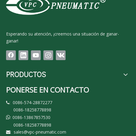
Esperando su atención, ¡creemos una situación de ganar-
ganar!
PRODUCTOS
PONERSE EN CONTACTO
: 0086-574-28872277

0086-18258778898
: 0086-13867857530

0086-18258778898
:
sales@vpc-pneumatic.com
