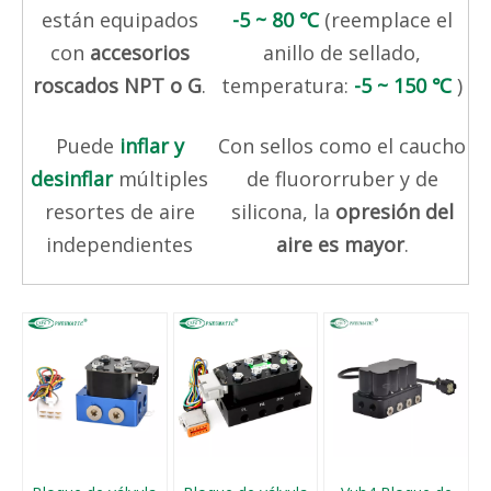
están equipados
-5 ~ 80 ℃
(reemplace el
con
accesorios
anillo de sellado,
roscados NPT o G
.
temperatura:
-5 ~ 150 ℃
)
Puede
inflar y
Con sellos como el caucho
desinflar
múltiples
de fluororruber y de
resortes de aire
silicona, la
opresión del
independientes
aire es mayor
.