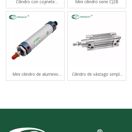
Cilindro con cojinete
Mini cilindro serie CJ2B
deslizante tipo varilla doble
serie STM
Mini cilindro de aluminio
Cilindro de vástago simple
serie Mal
estándar de doble efecto
serie CP96S(D) ISO 15552