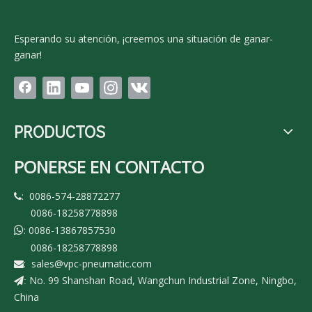
Esperando su atención, ¡creemos una situación de ganar-
ganar!
PRODUCTOS
PONERSE EN CONTACTO
: 0086-574-28872277

0086-18258778898
: 0086-13867857530

0086-18258778898
:
sales@vpc-pneumatic.com

No. 99 Shanshan Road, Wangchun Industrial Zone, Ningbo,
:
China