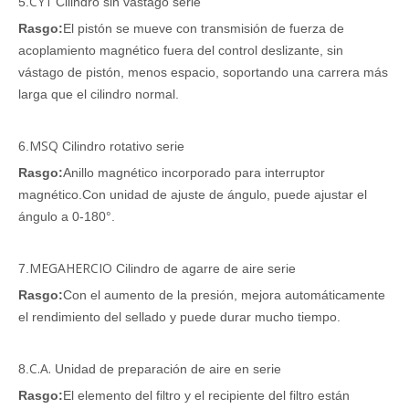
CY1
5.
Cilindro sin vástago serie
Rasgo:
El pistón se mueve con transmisión de fuerza de
acoplamiento magnético fuera del control deslizante, sin
vástago de pistón, menos espacio, soportando una carrera más
larga que el cilindro normal.
MSQ
6.
Cilindro rotativo serie
Rasgo:
Anillo magnético incorporado para interruptor
magnético.Con unidad de ajuste de ángulo, puede ajustar el
ángulo a 0-180°.
MEGAHERCIO
7.
Cilindro de agarre de aire serie
Rasgo:
Con el aumento de la presión, mejora automáticamente
el rendimiento del sellado y puede durar mucho tiempo.
C.A.
8.
Unidad de preparación de aire en serie
Rasgo:
El elemento del filtro y el recipiente del filtro están