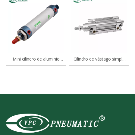
Mini cilindro de aluminio
Cilindro de vástago simple
serie Mal
estándar de doble efecto
serie CP96S(D) ISO 15552