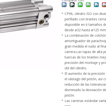
Compartir con:
CP96, cilindro ISO con dis
perfilado con tirantes cerr
disponible en 6 tamaños d
desde ø32 hasta ø125 mm
La combinación de colchón
amortiguador de parachoq
gran medida el ruido al fina
carrera.Las tapas de alta pr
tuercas de los tirantes mej
precisión del montaje y pr
útil del cilindro.
El aumento de la precisión 
el vástago del pistón, así 
reducción de las tolerancia
disminuido la desviación de
pistón.
Las carreras estándar varí