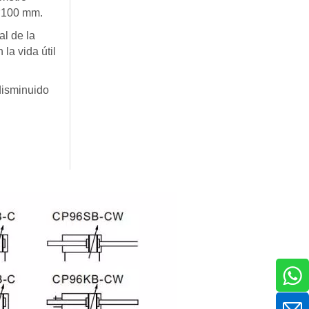
CP96S(D)
 ø100 mm.
ISO 15552
al de la
la vida útil
 disminuido