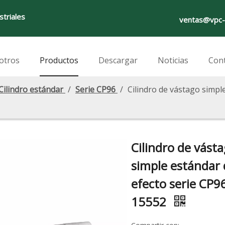
striales
ventas@vpc-
otros
Productos
Descargar
Noticias
Con
Cilindro estándar
/
Serie CP96
/
Cilindro de vástago simpl
Cilindro de vást
simple estándar 
efecto serie CP9
15552