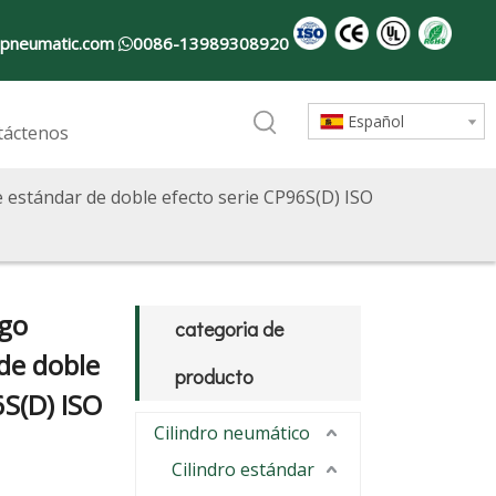
pneumatic.com
0086-13989308920

Español
táctenos
e estándar de doble efecto serie CP96S(D) ISO
ago
categoria de
de doble
producto
6S(D) ISO
Cilindro neumático
Cilindro estándar