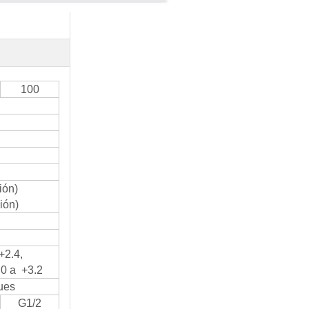
100
ión)
ión)
 +2.4,
 0 a +3.2
ues
G1/2