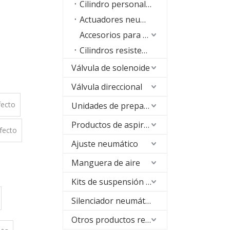
Cilindro personalizado especial
Actuadores neumáticos
Accesorios para cilindros
Cilindros resistentes a bajas temperaturas
Válvula de solenoide
Válvula direccional
fecto
Unidades de preparación de aire (FRL)
Productos de aspiración
fecto
Ajuste neumático
Manguera de aire
Kits de suspensión neumática
Silenciador neumático
Otros productos relacionados