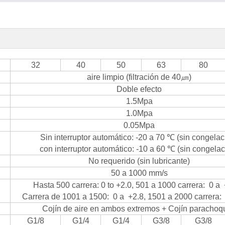
32
40
50
63
80
aire limpio (filtración de 40㎛)
Doble efecto
1.5Mpa
1.0Mpa
0.05Mpa
Sin interruptor automático: -20 a 70 ℃ (sin congelac
con interruptor automático: -10 a 60 ℃ (sin congelac
No requerido (sin lubricante)
50 a 1000 mm/s
Hasta 500 carrera: 0 t
o +2.0, 501 a 1000 carrera: 0 a
Carrera de 1001 a 1500: 0 a +2.8, 1501 a 2000 carrera:
Cojín de aire en ambos extremos + Cojín parachoq
G1/8
G1/4
G1/4
G3/8
G3/8