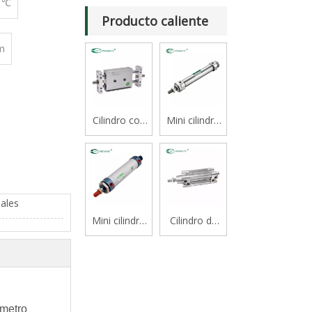
0 ℃
Producto caliente
m
Cilindro con
Mini cilindro
cojinete
serie CJ2B
deslizante
tipo varilla
doble serie
STM
ales
Mini cilindro
Cilindro de
de aluminio
vástago
serie Mal
simple
estándar de
doble efecto
serie
ámetro