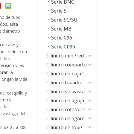
Serie DNC
Serie SI
eño de tubo
Serie SC/SU
ados, está
Serie MB
e diámetro
Serie C96
.
 de aire y
Serie CP96
ues reduce en
Cilindro mini/redondo
l de la
Cilindro compacto
ecisión y las
oran la
Cilindro de baja fricción
olongan la vida
Cilindro Guiado
Cilindro sin vástago
del casquillo y
como la
Cilindro de aguja
s, ha
Cilindro rotatorio
l vástago del
Cilindro de agarre de aire
Cilindro de tope
an de 25 a 800