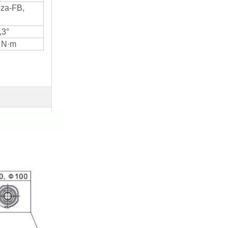
eza-FB,
,3°
 N·m