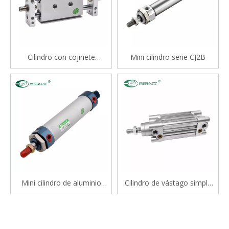
Cilindro con cojinete
Mini cilindro serie CJ2B
deslizante tipo varilla doble
serie STM
Mini cilindro de aluminio
Cilindro de vástago simple
serie Mal
estándar de doble efecto
serie CP96S(D) ISO 15552