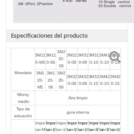
Especificaciones del producto
3M2
3M11
3M11
3M21
3M31
3M31
3M41
3M41
10-
0-M5
0-06
0-08
0-08
0-10
0-10
0-15
06
M
modelo
3M1
3M1
3M2
3M22
3M32
3M32
3M42
3M42
20-
20-
20-
0-08
0-08
0-10
0-10
0-15
M5
06
06
Wo
rey
Aire limpio
medio
Tipo de
guía interna
actuación
Impor
Impor
Impor
Impor
Impor
Impor
Impor
Impor
tar=M
tar=1/
tar=1/
tar=1/
tar=1/
tar=3/
tar=3/
tar=1/