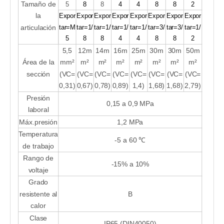
Tamaño de
5
8
8
4
4
8
8
2
la
Expor
Expor
Expor
Expor
Expor
Expor
Expor
Expor
articulación
tar=M
tar=1/
tar=1/
tar=1/
tar=1/
tar=3/
tar=3/
tar=1/
5
8
8
4
4
8
8
2
5,5
12m
14m
16m
25m
30m
30m
50m
Área de la
mm²
m²
m²
m²
m²
m²
m²
m²
sección
(VC=
(VC=
(VC=
(VC=
(VC=
(VC=
(VC=
(VC=
0,31)
0,67)
0,78)
0,89)
1,4)
1,68)
1,68)
2,79)
Presión
0,15 a 0,9 MPa
laboral
Máx.presión
1,2 MPa
Temperatura
-5 a 60 ℃
de trabajo
Rango de
-15% a 10%
voltaje
Grado
resistente al
B
calor
Clase
IP65 (DIN40050)