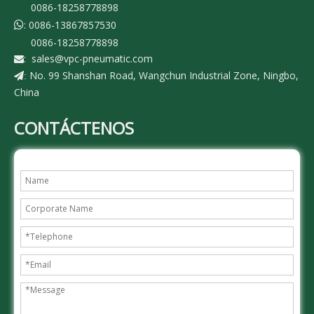
0086-18258778898
: 0086-13867857530

0086-18258778898
:
sales@vpc-pneumatic.com

No. 99 Shanshan Road, Wangchun Industrial Zone, Ningbo,
:
China
CONTÁCTENOS