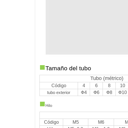
■
Tamaño del tubo
Tubo (métrico)
Código
4
6
8
10
tubo exterior
Ф4
Ф6
Ф8
Ф10
■
Hilo
Código
M5
M6
M