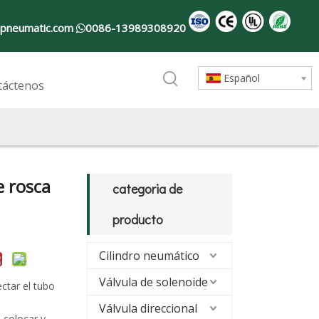
pneumatic.com
0086-13989308920

Español
táctenos
e rosca
categoria de
producto
Cilindro neumático
Válvula de solenoide
ctar el tubo
Válvula direccional
 colocar y