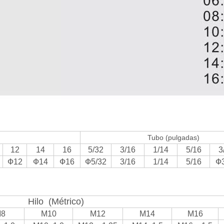
Tubo (pulgadas)
12
14
16
5/32
3/16
1/14
5/16
3
Ф12
Ф14
Ф16
Ф5/32
3/16
1/14
5/16
Ф3
Hilo (Métrico)
8
M10
M12
M14
M16