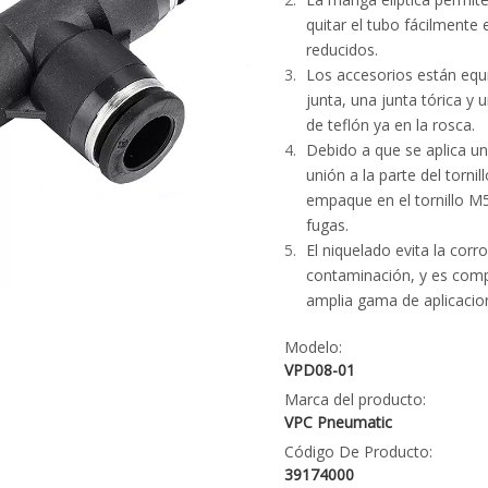
quitar el tubo fácilmente
reducidos.
Los accesorios están eq
junta, una junta tórica y 
de teflón ya en la rosca.
Debido a que se aplica u
unión a la parte del tornil
empaque en el tornillo M5
fugas.
El niquelado evita la corro
contaminación, y es comp
amplia gama de aplicacio
Modelo:
VPD08-01
Marca del producto:
VPC Pneumatic
Código De Producto:
39174000