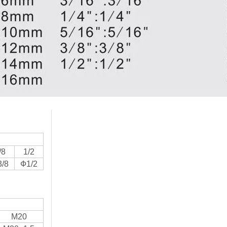
/8
1/2
/8
Ф1/2
M20