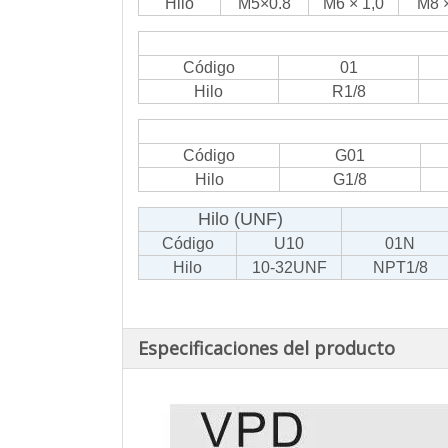
Hilo
M5×0.8
M6 × 1,0
M8 ×
Código
01
Hilo
R1/8
Código
G01
Hilo
G1/8
Hilo (UNF)
Código
U10
01N
Hilo
10-32UNF
NPT1/8
Especificaciones del producto