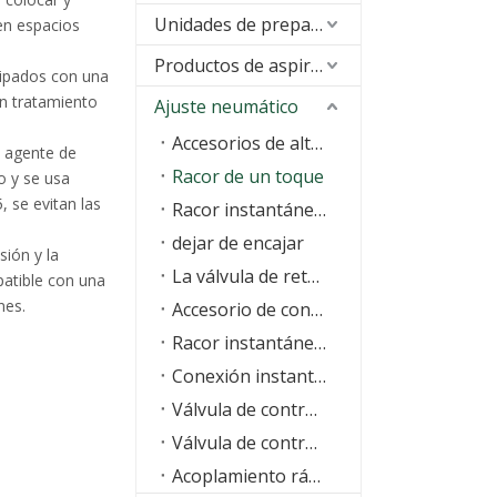
Unidades de preparación de aire (FRL)
 en espacios
Productos de aspiración
uipados con una
un tratamiento
Ajuste neumático
Accesorios de alta presión
n agente de
Racor de un toque
lo y se usa
, se evitan las
Racor instantáneo con junta tórica
dejar de encajar
sión y la
La válvula de retención
atible con una
nes.
Accesorio de contacto de la serie KQ One
Racor instantáneo de latón
Conexión instantánea de acero inoxidable
Válvula de control de velocidad
Válvula de control manual
Acoplamiento rápido