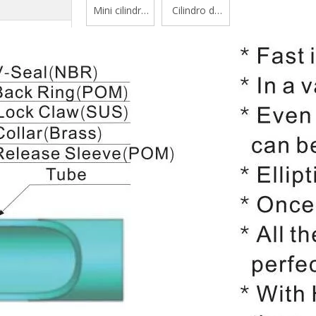
Mini cilindro
Cilindro de
de aluminio
vástago
serie Mal
simple
estándar de
doble efecto
serie
CP96S(D)
ISO 15552