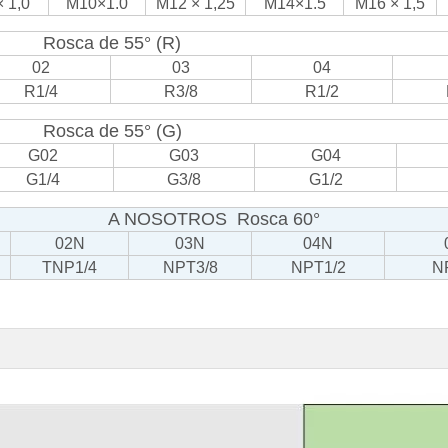
 1,0
M10×1.0
M12 × 1,25
M14×1.5
M16 × 1,5
Rosca de 55° (R)
02
03
04
R1/4
R3/8
R1/2
Rosca de 55° (G)
G02
G03
G04
G1/4
G3/8
G1/2
A NOSOTROS Rosca 60°
02N
03N
04N
TNP1/4
NPT3/8
NPT1/2
N