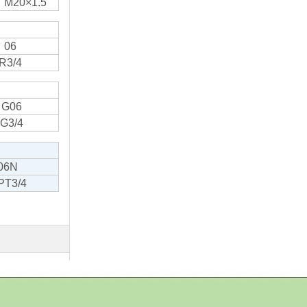
M20×1.5
06
R3/4
G06
G3/4
06N
PT3/4