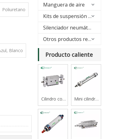
Manguera de aire
Poliuretano
Kits de suspensión neumática
Silenciador neumático
Otros productos relacionados
zul, Blanco
Producto caliente
Cilindro con
Mini cilindro
cojinete
serie CJ2B
deslizante
tipo varilla
doble serie
STM