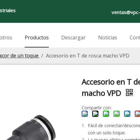
striales
ventas@vpc-
otros
Productos
Descargar
Noticias
Con
acor de un toque
/
Accesorio en T de rosca macho VPD
Accesorio en T d
macho VPD
Compartir con:
Fácil de conectar/descone
con un solo toque.
La manga elíptica permite