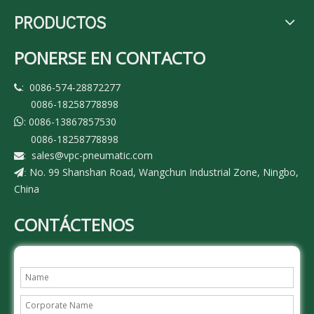
PRODUCTOS
PONERSE EN CONTACTO
: 0086-574-28872277

0086-18258778898
: 0086-13867857530

0086-18258778898
:
sales@vpc-pneumatic.com

No. 99 Shanshan Road, Wangchun Industrial Zone, Ningbo,
:
China
CONTÁCTENOS