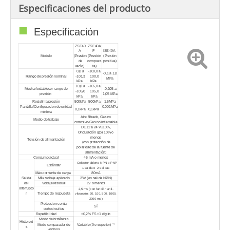
Especificaciones del producto
■
Especificación
ZSE40
ZSE40A
A
F
ISE40A
Modelo
(Presión
(Presión
(Presión
de
compues
positiva)
vacío)
ta)
0,0 a
-100,0 a
-0,1 a 1,0
Rango de presión nominal
-101,3
100,0
MPa
kPa
kPa
10,0 a
-105,0 a
Mostrar/establecer rango de
-0,105 a
-105,0
105,0
presión
1,05 MPa
kPa
kPa
Resistir la presión
500kPa
500kPa
1,5MPa
Pantalla/Configuración de unidad
0,001MPa
0,1kPa
0,1kPa
mínima
Aire filtrado, Gas no
Medio de trabajo
corrosivo/Gas no inflamable
DC12 a 24 V±10%,
Ondulación (pp) 10% o
menos
Tensión de alimentación
(con protección de
polaridad de la fuente de
alimentación)
Consumo actual
45 mA o menos
Colector abierto NPN o PNP
Estándar
1 salida o
2 salidas
Máx.corriente de carga
80mA
Salida
Máx.voltaje aplicado
28V (en salida NPN)
del
Voltaje residual
1V o menos
interrupto
2,5 ms (con función anti-
r
Tiempo de respuesta
vibración: 20, 100, 500, 1000,
2000 ms)
Protección contra
Sí
cortocircuitos
Repetibilidad
±0,2% FS ±1 dígito
Modo de histéresis
Histéresi
Modo comparador de
Variable (0 o superior)
*1)
s
ventana