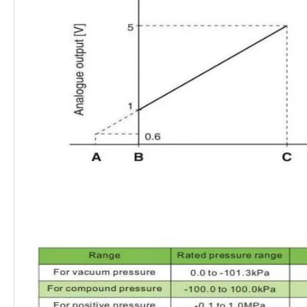
carcasa
50 MΩ o más (500 VCC medidos
Resistencia de
mediante megaóhmetro) entre
aislamiento
terminales y carcasa
±2% FS (referencia de 25
Característica de temperatura
℃)
Cable de vinilo resistente al
aceite, 5 núcleos
Φ3.5, 2m
Área del
Cable conductor con conector
conductor: 0,15 mm²
(AWG26), diámetro exterior
del aislante: 0,95 mm
Estándares
CE/RoHS, UL/CSA