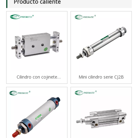
Producto caliente
Cilindro con cojinete
Mini cilindro serie CJ2B
deslizante tipo varilla doble
serie STM