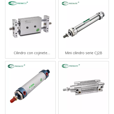
Cilindro con cojinete
Mini cilindro serie CJ2B
deslizante tipo varilla doble
serie STM