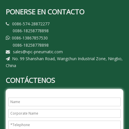
PONERSE EN CONTACTO
: 0086-574-28872277

0086-18258778898
: 0086-13867857530

0086-18258778898
:
sales@vpc-pneumatic.com

No. 99 Shanshan Road, Wangchun Industrial Zone, Ningbo,
:
China
CONTÁCTENOS