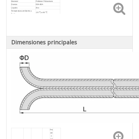
Material
Poliéster Poliuretano
Dureza
95A-98A
Líquido
Aire
Temperatura ambiente y
-20 ℃ a 80 ℃
fluido.
Dimensiones principales
Pre
sió
n