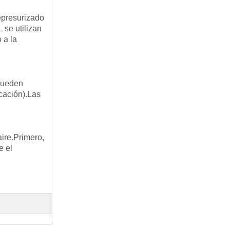
epresurizado
 se utilizan
 a la
 pueden
cación).Las
aire.Primero,
e el