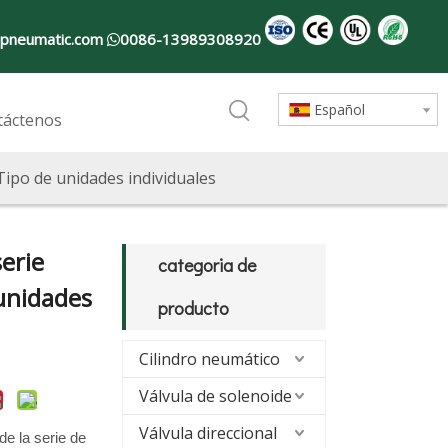
pneumatic.com
0086-13989308920

Español
táctenos
Tipo de unidades individuales
erie
categoria de
unidades
producto
Cilindro neumático
Válvula de solenoide
Válvula direccional
e la serie de