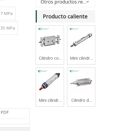
Otros productos relacionados
0,7 MPa
Producto caliente
0,35 MPa
Cilindro con
Mini cilindro
cojinete
serie CJ2B
deslizante
tipo varilla
doble serie
STM
Mini cilindro
Cilindro de
de aluminio
vástago
 PDF
serie Mal
simple
estándar de
doble efecto