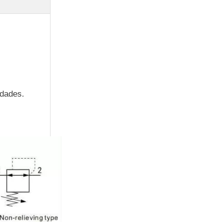
serie
CP96S(D)
ISO 15552
idades.