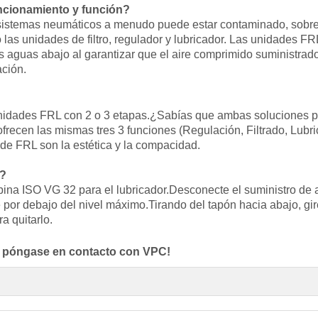
uncionamiento y función?
s sistemas neumáticos a menudo puede estar contaminado, sobr
 las unidades de filtro, regulador y lubricador. Las unidades FRL
 aguas abajo al garantizar que el aire comprimido suministrado
ación.
e unidades FRL con 2 o 3 etapas.¿Sabías que ambas soluciones
recen las mismas tres 3 funciones (Regulación, Filtrado, Lubri
s de FRL son la estética y la compacidad.
d?
rbina ISO VG 32 para el lubricador.Desconecte el suministro de 
ite por debajo del nivel máximo.Tirando del tapón hacia abajo, gir
a quitarlo.
, póngase en contacto con VPC!