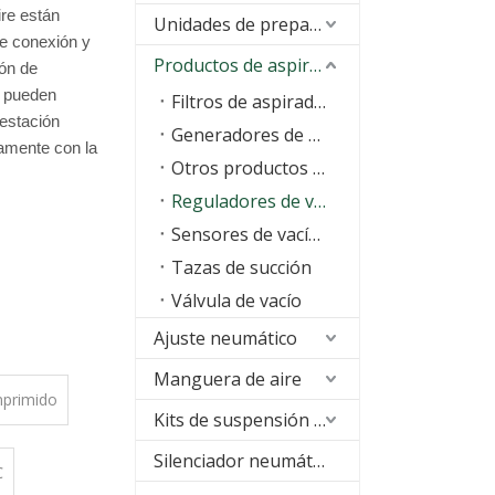
ire están
Unidades de preparación de aire (FRL)
e conexión y
Productos de aspiración
ión de
s pueden
Filtros de aspiradora
estación
Generadores de vacío
damente con la
Otros productos de vacío
Reguladores de vacío
Sensores de vacío/interruptor
Tazas de succión
Válvula de vacío
Ajuste neumático
Manguera de aire
mprimido
Kits de suspensión neumática
Silenciador neumático
℃