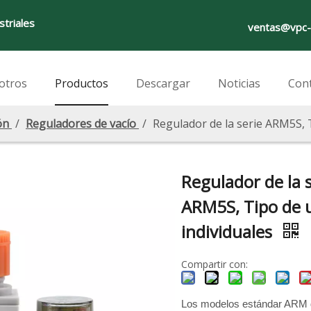
striales
ventas@vpc-
otros
Productos
Descargar
Noticias
Con
ón
/
Reguladores de vacío
/
Regulador de la serie ARM5S, 
Regulador de la s
ARM5S, Tipo de 
individuales
Compartir con:
Los modelos estándar ARM d