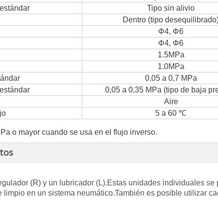
estándar
Tipo sin alivio
Dentro (tipo desequilibrado
Φ4, Φ6
Φ4, Φ6
1.5MPa
1.0MPa
tándar
0,05 a 0,7 MPa
estándar
0,05 a 0,35 MPa (tipo de baja pr
Aire
jo
5 a 60 ℃
Pa o mayor cuando se usa en el flujo inverso.
tos
regulador (R) y un lubricador (L).Estas unidades individuales s
e limpio en un sistema neumático.También es posible utilizar c