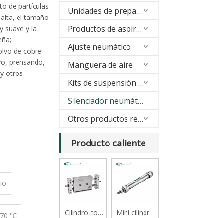
 de partículas
Unidades de preparación de aire (FRL)
 alta, el tamaño
Productos de aspiración
y suave y la
eña;
Ajuste neumático
polvo de cobre
vo, prensando,
Manguera de aire
 y otros
Kits de suspensión neumática
Silenciador neumático
Otros productos relacionados
Producto caliente
pio
Cilindro con
Mini cilindro
 70 ℃