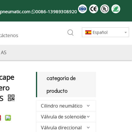
pneumatic.com
0086-13989308920

Español
táctenos
 AS
scape
categoria de
ero
producto
AS
Cilindro neumático
Válvula de solenoide
Válvula direccional