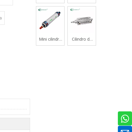
cojinete
serie CJ2B
deslizante
tipo varilla
a
doble serie
STM
Mini cilindro
Cilindro de
de aluminio
vástago
serie Mal
simple
estándar de
doble efecto
serie
CP96S(D)
ISO 15552