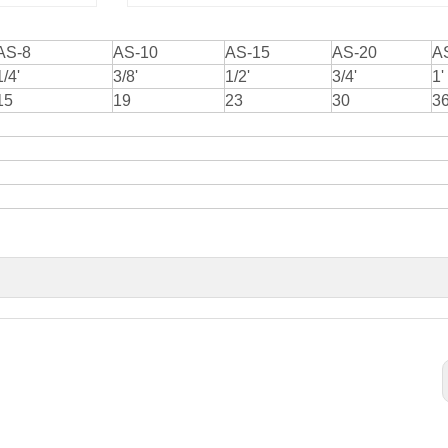
AS-8
AS-10
AS-15
AS-20
A
1/4'
3/8'
1/2'
3/4'
1'
15
19
23
30
3