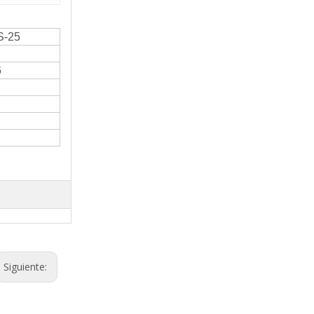
S-25
6
Siguiente: