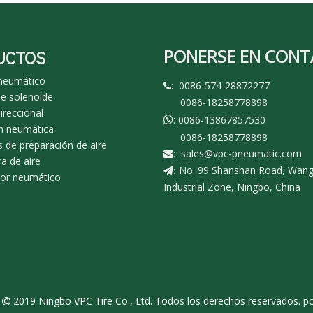
PONERSE EN CON
UCTOS
 neumático
: 0086-574-28872277

de solenoide
0086-18258778898
ireccional
: 0086-13867857530

n neumática
0086-18258778898
 de preparación de aire
:
sales@vpc-pneumatic.com

a de aire
No. 99 Shanshan Road, Wan
:
dor neumático
Industrial Zone, Ningbo, China
r
2019 Ningbo VPC Tire Co., Ltd. Todos los derechos reservados.
po
