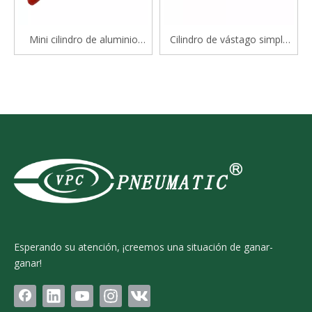
Mini cilindro de aluminio
Cilindro de vástago simple
serie Mal
estándar de doble efecto
serie CP96S(D) ISO 15552
Esperando su atención, ¡creemos una situación de ganar-
ganar!