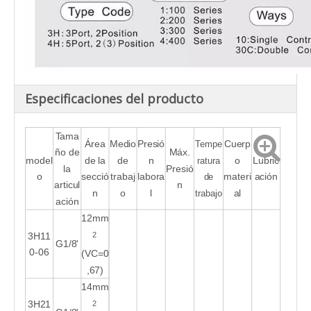
Especificaciones del producto
Tama
Área
Medio
Presió
Cuerp
Tempe
ño de
Máx.
model
de la
de
n
o
Lubric
ratura
la
Presió
o
secció
trabaj
labora
materi
ación
de
articul
n
n
o
l
al
trabajo
ación
12mm
2
3H11
G1/8'
0-06
(VC=0
,67)
14mm
2
3H21