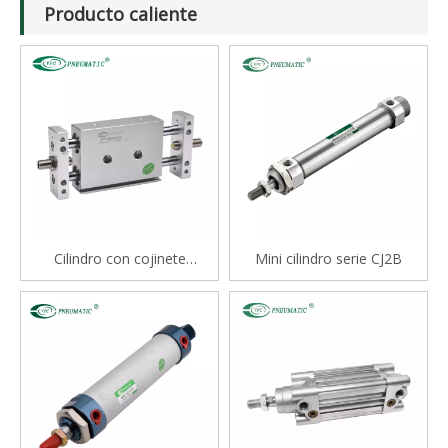
Producto caliente
Cilindro con cojinete
Mini cilindro serie CJ2B
deslizante tipo varilla doble
serie STM