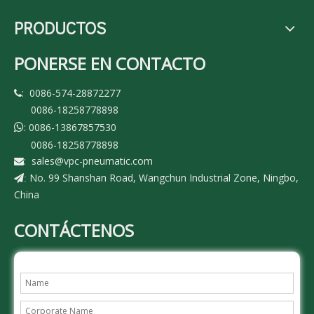
PRODUCTOS
PONERSE EN CONTACTO
: 0086-574-28872277

0086-18258778898
: 0086-13867857530

0086-18258778898
:
sales@vpc-pneumatic.com

No. 99 Shanshan Road, Wangchun Industrial Zone, Ningbo,
:
China
CONTÁCTENOS