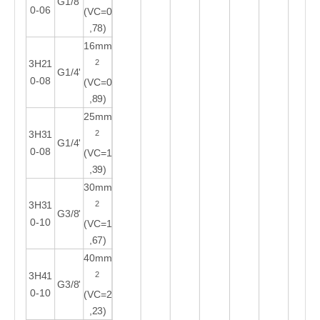
G1/8'
0-06
(VC=0
,78)
16mm
2
3H21
G1/4'
0-08
(VC=0
,89)
25mm
2
3H31
G1/4'
0-08
(VC=1
,39)
30mm
2
3H31
G3/8'
0-10
(VC=1
,67)
40mm
2
3H41
G3/8'
0-10
(VC=2
,23)