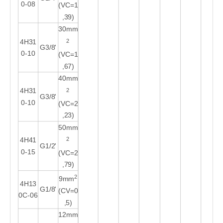
0-08
(VC=1
,39)
30mm
2
4H3
1
G3/8'
0-10
(VC=1
,67)
40mm
2
4H3
1
G3/8'
0-10
(VC=2
,23)
50mm
2
4H4
1
G1/2'
0-15
(VC=2
,79)
2
9mm
4H13
G1/8'
(CV=0
0C-06
,5)
12mm