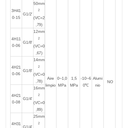
50mm
2
3H41
G1/2'
0-15
(VC=2
,79)
12mm
2
4H11
G1/8'
0-06
(VC=0
,67)
14mm
2
4H2
1
G1/8'
0-06
(VC=0
Aire
0~1,0
1,5
-10~6
Alumi
,78)
NO
limpio
MPa
MPa
0℃
nio
16mm
2
4H2
1
G1/4'
0-08
(VC=0
,89)
25mm
2
4H3
1
G1/4'