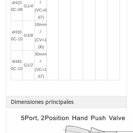
2
4H23
G1/4'
0C-08
(VC=0
,67)
18mm
2
4H33
G3/8'
0C-10
(CV=1
,00)
30mm
2
4H43
G1/2'
0C-10
(VC=1
,67)
Dimensiones principales