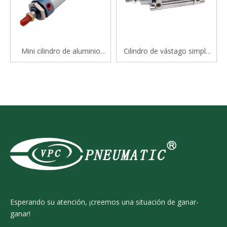
Mini cilindro de aluminio
Cilindro de vástago simple
serie Mal
estándar de doble efecto
serie CP96S(D) ISO 15552
Esperando su atención, ¡creemos una situación de ganar-
ganar!