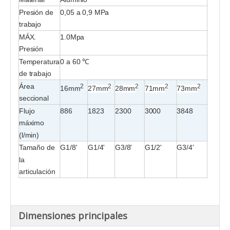
Presión de
0,05 a 0,9 MPa
trabajo
MÁX.
1.0Mpa
Presión
Temperatura
0 a 60 ℃
de trabajo
Área
2
2
2
2
2
16mm
27mm
28mm
71mm
73mm
seccional
Flujo
886
1823
2300
3000
3848
máximo
(l/min)
Tamaño de
G1/8'
G1/4'
G3/8'
G1/2'
G3/4'
la
articulación
Dimensiones principales