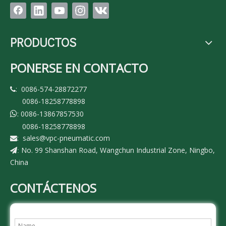
PRODUCTOS
PONERSE EN CONTACTO
: 0086-574-28872277

0086-18258778898
: 0086-13867857530

0086-18258778898
:
sales@vpc-pneumatic.com

No. 99 Shanshan Road, Wangchun Industrial Zone, Ningbo,
:
China
CONTÁCTENOS