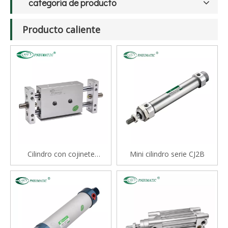
categoria de producto
Producto caliente
Cilindro con cojinete
Mini cilindro serie CJ2B
deslizante tipo varilla doble
serie STM