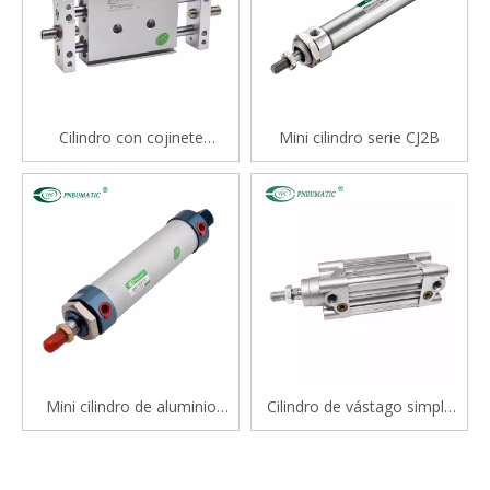
Cilindro con cojinete
Mini cilindro serie CJ2B
deslizante tipo varilla doble
serie STM
Mini cilindro de aluminio
Cilindro de vástago simple
serie Mal
estándar de doble efecto
serie CP96S(D) ISO 15552