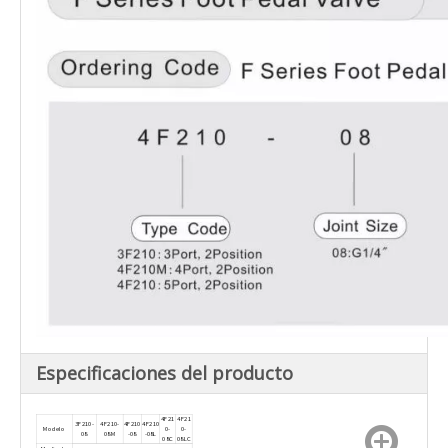
Especificaciones del producto
4F21
4F21
3F210-
4F210-
4F210
4F210
Modelo
0-
0-
08
08M
-08
-08L
08C
08LC