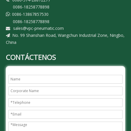

0086-18258778898
: 0086-13867857530

0086-18258778898
:
sales@vpc-pneumatic.com

No. 99 Shanshan Road, Wangchun Industrial Zone, Ningbo,
:
China
CONTÁCTENOS