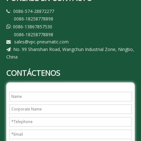
: 0086-574-28872277

0086-18258778898
: 0086-13867857530

0086-18258778898
:
sales@vpc-pneumatic.com

No. 99 Shanshan Road, Wangchun Industrial Zone, Ningbo,
:
China
CONTÁCTENOS