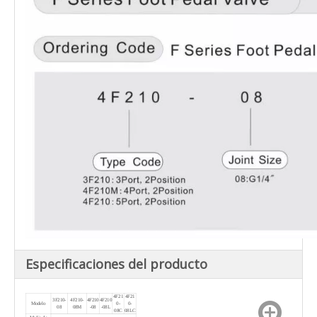
Especificaciones del producto
4F21
4F21
3F210-
4F210-
4F210
4F210
Modelo
0-
0-
08
08M
-08
-08L
08C
08LC