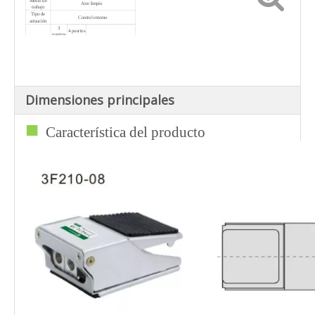
Medio de
Aire limpio
trabajo
Tipo de
Control externo
actuación
3
4 puertos
puertos
2
Maneras
2
5 puertos 2 posiciones
posicione
posicion
s
es
Presión de
0 a 0,7 MPa
trabajo
Máx. presión
1,2 MPa
Temperatura
-5 a 60 ℃
de trabajo
Dimensiones principales
Tamaño de la
G1/4'
articulación
■
Característica del producto