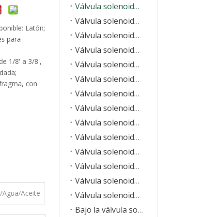
Válvula solenoide de uso general
Válvula solenoide operada por el piloto
ponible: Latón;
Válvula solenoide de acción directa
es para
Válvula solenoide de alta presión
 1/8' a 3/8',
Válvula solenoide de alta temperatura
idada;
Válvula solenoide en miniatura
afragma, con
Válvula solenoide compacta serie VPC
Válvula solenoide de diafragma piloto de acero inoxidable serie VPCS
Válvula solenoide serie PU225
Válvula solenoide serie 2SP
Válvula solenoide serie 2L
Válvula solenoide de acero inoxidable serie 2S
Válvula solenoide serie 2P
s/Agua/Aceite
Válvula solenoide serie 2Q
Bajo la válvula solenoide de agua