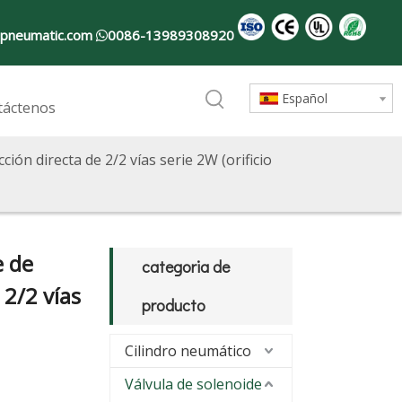
pneumatic.com
0086-13989308920

Español
táctenos
ción directa de 2/2 vías serie 2W (orificio
e de
categoria de
 2/2 vías
producto
Cilindro neumático
Válvula de solenoide