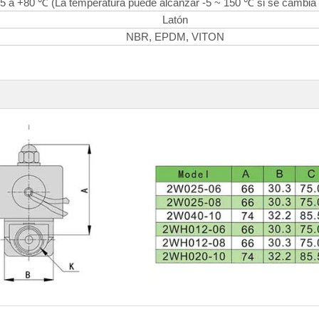
-5 a +80 ℃ (La temperatura puede alcanzar -5 ~ 150 ℃ si se cambia e
Latón
NBR, EPDM, VITON