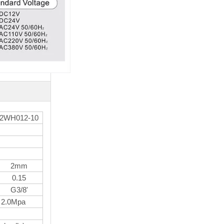
serie Mal
simple
estándar de
doble efecto
serie
CP96S(D)
ISO 15552
2WH012-10
2mm
0.15
G3/8'
a 2.0Mpa