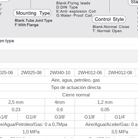
25-06
2W025-08
2W040-10
2WH012-06
2WH012-08
Aire, agua, petróleo, gas
Tipo de actuación directa
Cierre normal
2,5 mm
4mm
1,2 mm
0.23
0.6
0.05
1/8'
G1/4'
G3/8'
G1/8'
G1/4'
re/Agua/Petróleo/Gas: 0 a 0,7Mpa
Aire/Agua/Aceite/Gas: 0 
1,0 MPa
3,5 MPa