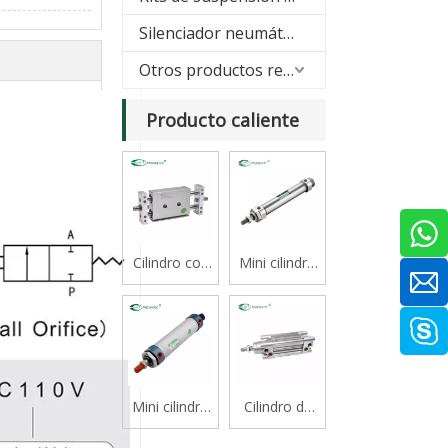
Silenciador neumático
Otros productos relacionados
Producto caliente
Cilindro con
Mini cilindro
cojinete
serie CJ2B
deslizante
tipo varilla
doble serie
STM
Mini cilindro
Cilindro de
de aluminio
vástago