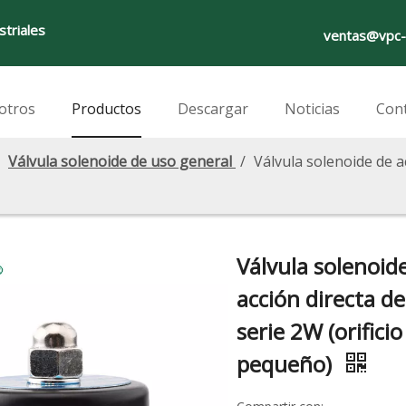
striales
ventas@vpc-
otros
Productos
Descargar
Noticias
Con
/
Válvula solenoide de uso general
/
Válvula solenoide de ac
Válvula solenoid
acción directa de
serie 2W (orificio
pequeño)