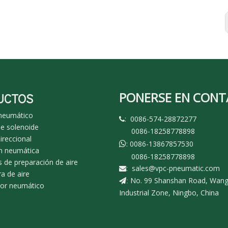
PONERSE EN CON
UCTOS
 neumático
: 0086-574-28872277

de solenoide
0086-18258778898
ireccional
: 0086-13867857530

n neumática
0086-18258778898
 de preparación de aire
:
sales@vpc-pneumatic.com

a de aire
No. 99 Shanshan Road, Wan
:
dor neumático
Industrial Zone, Ningbo, China