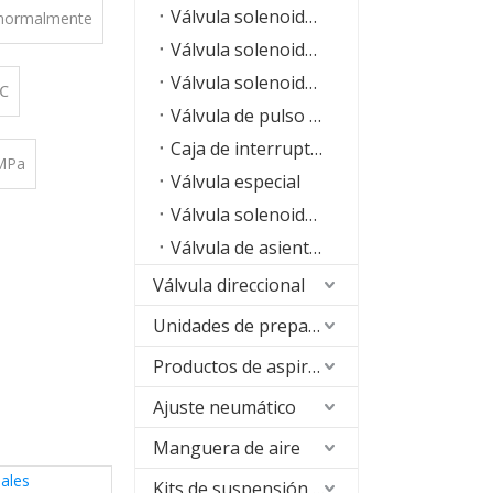
Válvula solenoide serie VX
 normalmente
Válvula solenoide de acero inoxidable para alta temperatura serie SLH
Válvula solenoide de máquina RO
 ℃
Válvula de pulso del colector de polvo
Caja de interruptores de límite
 MPa
Válvula especial
Válvula solenoide de alta frecuencia
Válvula de asiento de ángulo
Válvula direccional
Unidades de preparación de aire (FRL)
Productos de aspiración
Ajuste neumático
Manguera de aire
ales
Kits de suspensión neumática