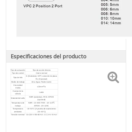
Especificaciones del producto
Tipo de actuación
Tipo de acción directa
Tipo de control
Cierre normal
G (Estándar), NPT, conexión de placa
Tipo de hilo
Rc (Opcional)
Medio de trabajo
Aire, Agua, Fluido neutro
Viscosidad
2
≤21mm
/s
media
Cuerpo de la
Latón
válvula
NBR (estándar), FKM, EPDM
Material del sello
(opcional)
Temperatura de
NBR: -10~80C FKM: -10~110℃
trabajo
EPDM: -20~120C
Temperatura
-10~50°C (A prueba de explosiones:
ambiente
-20~40°C)
Tensión nominal
CA 220 V (50-60 Hz), CC 24 V (0 Hz)
Rango de voltaje
±10%
Recinto
IP65
Montaje
Mantenga la bobina hacia arriba
Bobinas/conectores de refrigeración y
ahorro de energía a prueba de
Opcional