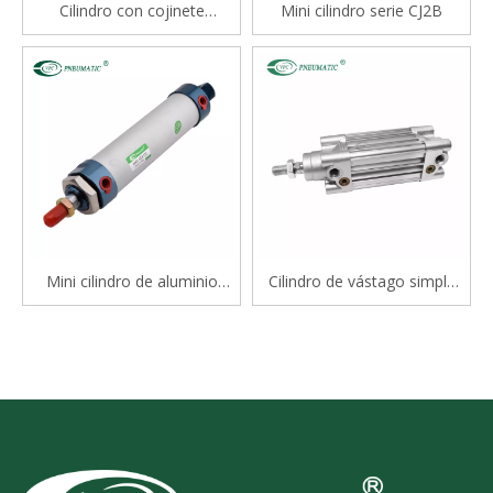
Cilindro con cojinete
Mini cilindro serie CJ2B
deslizante tipo varilla doble
serie STM
Mini cilindro de aluminio
Cilindro de vástago simple
serie Mal
estándar de doble efecto
serie CP96S(D) ISO 15552