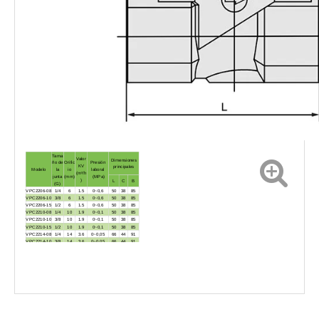
Tama
Valor
Dimensiones
ño de
Orific
Presión
KV
principales
Modelo
la
io
laboral
(m³/h
junta
(mm)
(MPa)
)
L
C
B
(G)
VPC2206-08
1/4
6
1.5
0~0,6
50
38
85
VPC2206-10
3/8
6
1.5
0~0,6
50
38
85
VPC2206-15
1/2
6
1.5
0~0,6
50
38
85
VPC2210-08
1/4
10
1.9
0~0,1
50
38
85
VPC2210-10
3/8
10
1.9
0~0,1
50
38
85
VPC2210-15
1/2
10
1.9
0~0,1
50
38
85
VPC2214-08
1/4
14
3.6
0~0,05
66
44
91
VPC2214-10
3/8
14
3.6
0~0,05
66
44
91
VPC2214-15
1/2
14
3.6
0~0,05
66
44
91
VPC2214-20
3/4
14
3.6
0~0,05
60
44
96