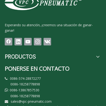
Esperando su atención, ¡creemos una situación de ganar-
ganar!
PRODUCTOS
PONERSE EN CONTACTO
: 0086-574-28872277

0086-18258778898
: 0086-13867857530

0086-18258778898
:
sales@vpc-pneumatic.com
