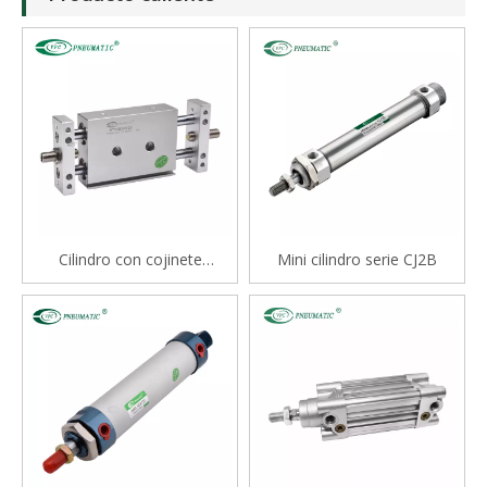
Cilindro con cojinete
Mini cilindro serie CJ2B
deslizante tipo varilla doble
serie STM