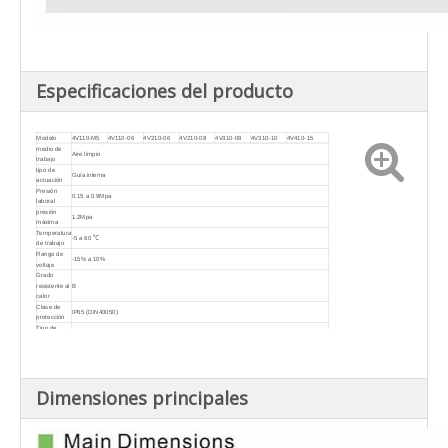
Especificaciones del producto
Modelo
4V110-M5
4V110-06
4V210-06
4V210-08
4V310-08
4V310-10
4V410-15
medio de
Aire limpio
trabajo
tipo de
Guía interna
actuación
Presión
0.15 a 0.9Mpa
laboral
presión
1.2Mpa
máxima
Temperatura
-5 a 60 ℃
de trabajo
Rango de
-15% a 10%
voltaje
Grado
resistente al
B
calor
Clase de
IP65 (DIN40050)
protección
Tipo de
Tipo DIN/cables voladores
bobina
Importar=M5
Importar=1/8
Importar=1/8
Importar=1/4
Importar=1/4
Importar=3/8
Importar=1/2
Tamaño de
Exportar=M5
Exportar=1/8
Exportar=1/8
Exportar=1/4
Exportar=1/4
Exportar=3/8
Exportar=1/2
la junta
Escape =
Escape =
Escape =
Escape=M5
Escape=1/4
Escape=1/4
Escape=1/2
1/8
1/8
1/8
Dimensiones principales
Área de la
5,5 mm²
12 mm²
14 mm²
16 mm²
25 mm²
30 mm²
50 mm²
sección
(cv=0,31)
(cv=0,67)
(cv=0,78)
(cv=0,89)
(cv=1,39)
(cv=1,67)
(cv=2,79)
Frecuencia
3
máxima de
5 veces/segundo
4 veces/segundo
veces/segundo
actuación