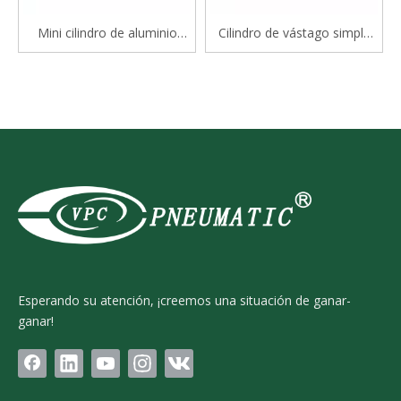
Mini cilindro de aluminio
Cilindro de vástago simple
serie Mal
estándar de doble efecto
serie CP96S(D) ISO 15552
Esperando su atención, ¡creemos una situación de ganar-
ganar!