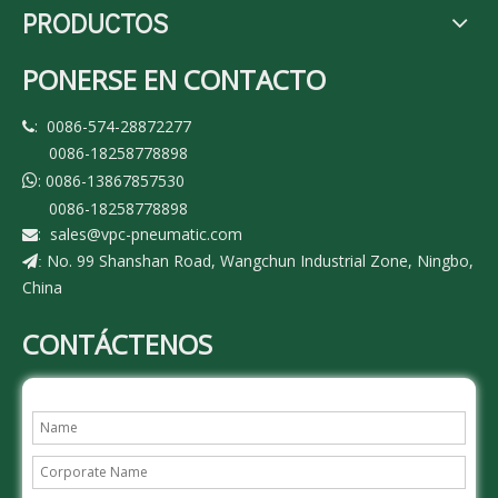
PRODUCTOS
PONERSE EN CONTACTO
: 0086-574-28872277

0086-18258778898
: 0086-13867857530

0086-18258778898
:
sales@vpc-pneumatic.com

No. 99 Shanshan Road, Wangchun Industrial Zone, Ningbo,
:
China
CONTÁCTENOS