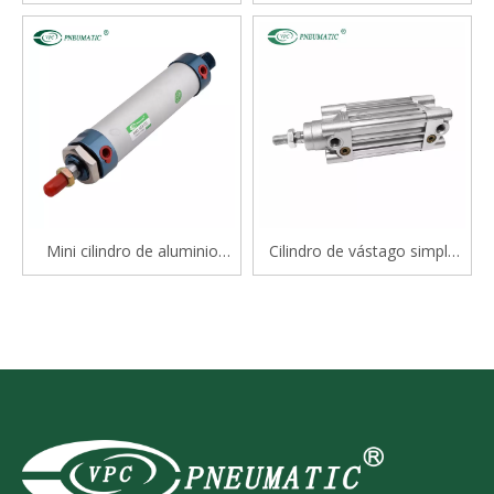
deslizante tipo varilla doble
serie STM
Mini cilindro de aluminio
Cilindro de vástago simple
serie Mal
estándar de doble efecto
serie CP96S(D) ISO 15552