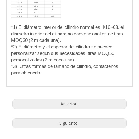
Ф180
Ф190
5
Ф200
Ф210
5
Ф250
Ф262
6
Ф250
Ф272
11
Ф320
Ф345
12.5
*1) El diámetro interior del cilindro normal es Φ16~63, el
diámetro interior del cilindro no convencional es de tiras
MOQ30 (2 m cada una).
*2) El diámetro y el espesor del cilindro se pueden
personalizar según sus necesidades, tiras MOQ50
personalizadas (2 m cada una).
*3) Otras formas de tamaño de cilindro, contáctenos
para obtenerlo.
Anterior:
Siguiente: