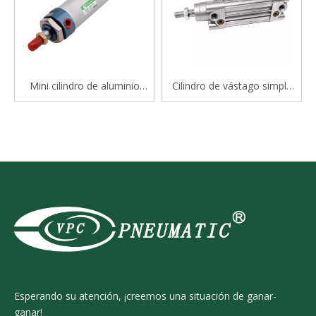
Mini cilindro de aluminio
Cilindro de vástago simple
serie Mal
estándar de doble efecto
serie CP96S(D) ISO 15552
Esperando su atención, ¡creemos una situación de ganar-
ganar!