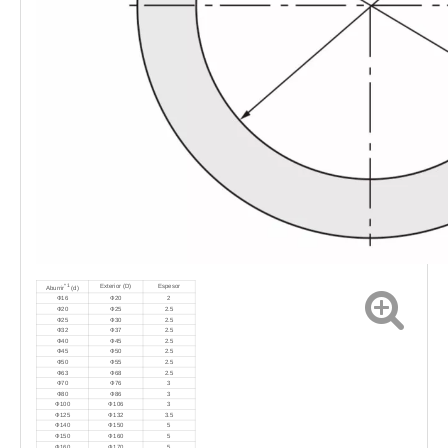
*1
Exterior (D)
Espesor
Aburrir
(d)
Ф16
Ф20
2
Ф20
Ф25
2.5
Ф25
Ф30
2.5
Ф32
Ф37
2.5
Ф40
Ф45
2.5
Ф45
Ф50
2.5
Ф50
Ф55
2.5
Ф63
Ф68
2.5
Ф70
Ф76
3
Ф80
Ф86
3
Ф100
Ф106
3
Ф125
Ф132
3.5
Ф140
Ф150
5
Ф150
Ф160
5
Ф160
Ф170
5