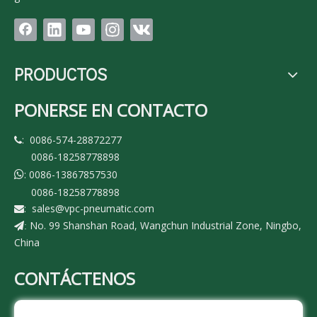
PRODUCTOS
PONERSE EN CONTACTO
: 0086-574-28872277

0086-18258778898
: 0086-13867857530

0086-18258778898
:
sales@vpc-pneumatic.com

No. 99 Shanshan Road, Wangchun Industrial Zone, Ningbo,
:
China
CONTÁCTENOS