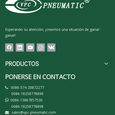
Esperando su atención, ¡creemos una situación de ganar-
ganar!
PRODUCTOS
PONERSE EN CONTACTO
: 0086-574-28872277

0086-18258778898
: 0086-13867857530

0086-18258778898
:
sales@vpc-pneumatic.com
