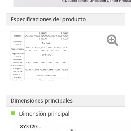
Especificaciones del producto
SY3320
SY5320
Modelo
SY3120
SY3220
SY3420
SY5120
SY5220
SY5420
SY3520
SY5520
Medio de
Aire limpio
trabajo
0,15 a
0,1 a 0,7
0,2 a 0,7
0,15 a
0,1 a 0,7
0,2 a 0,7
Presión laboral
0,7 MPa
MPa
MPa
0,7 MPa
MPa
MPa
Temperatura de
-10 a 60 ℃
trabajo
Frecuencia
10Hz
10Hz
10Hz
3Hz
5Hz
3Hz
máxima de
funcionamiento
Tiempo de
<12 ms
<12 ms
<15 ms
<19ms
<19ms
<32ms
respuesta
Manera de
Escape centralizado
escape
Lubricación
No es necesario
Tipo de
Gratis
instalación
Resistencia al
150/30m/s²
impacto/vibración
Clase
IP65
protectora
Dimensiones principales
Tamaño de la
M5
1/8'
articulación
■
Dimensión principal