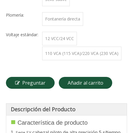
Plomería:
Fontanería directa
Voltaje estándar:
12 VCC/24 VCC
110 VCA (115 VCA)/220 VCA (230 VCA)
Preguntar
Añadir al carrito
Descripción del Producto
■
Característica de producto
Serie SY
1.
cabezal piloto de alta precisión 5 s/tiempo,