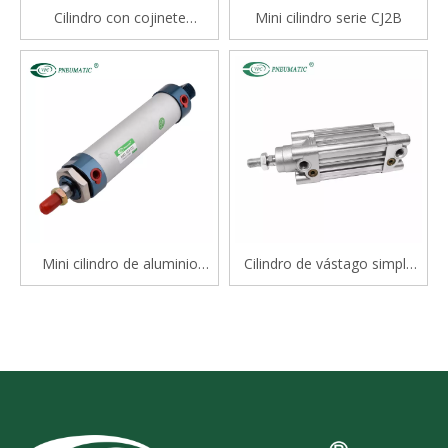
Cilindro con cojinete
Mini cilindro serie CJ2B
deslizante tipo varilla doble
serie STM
Mini cilindro de aluminio
Cilindro de vástago simple
serie Mal
estándar de doble efecto
serie CP96S(D) ISO 15552