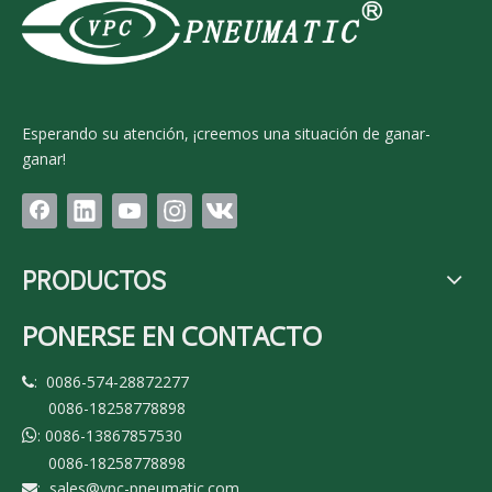
Esperando su atención, ¡creemos una situación de ganar-
ganar!
PRODUCTOS
PONERSE EN CONTACTO
: 0086-574-28872277

0086-18258778898
: 0086-13867857530

0086-18258778898
:
sales@vpc-pneumatic.com
