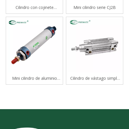
Cilindro con cojinete
Mini cilindro serie CJ2B
deslizante tipo varilla doble
serie STM
Mini cilindro de aluminio
Cilindro de vástago simple
serie Mal
estándar de doble efecto
serie CP96S(D) ISO 15552