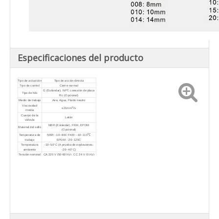
Especificaciones del producto
Tipo de actuación
Tipo de acción directa
Tipo de control
Cierre normal
G (Estándar), NPT, conexión de placa
Tipo de hilo
Rc (Opcional)
Medio de trabajo
Aire, Agua, Fluido neutro
Viscosidad
2
≤21mm
/s
media
Cuerpo de la
Latón
válvula
NBR (Estándar), FKM, EPDM
Material del sello
(Opcional)
Temperatura de
NBR: -10~80C FKM: -10~110℃
trabajo
EPDM: -20~120C
Temperatura
-10~50°C (A prueba de explosiones:
ambiente
-20~40°C)
Tensión nominal
CA 220 V (50-60 Hz), CC 24 V (0 Hz)
Rango de voltaje
±10%
Recinto
IP65
Montaje
Mantenga la bobina hacia arriba
Bobinas/conectores de refrigeración y
ahorro de energía a prueba de
Opcional
explosiones, interruptor de
sincronización