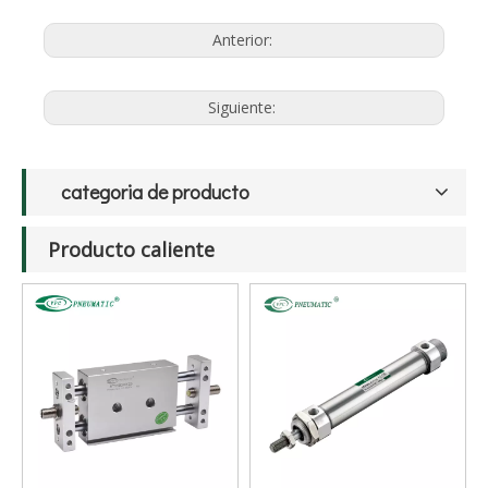
VPC2210-
1/2
10
1.9
0~0,16
55
32
73
87
15B
VPC2204-
1/2
4
0.3
0~0,6
55
32
73
87
Anterior:
15A
VPC2204-
1/2
4
0.3
0~1.0
55
32
73
87
15B
VPC2205-
1/2
5
0.47
0~0,25
55
32
73
87
15A
VPC2205-
1/2
5
0.47
0~0,6
55
32
73
87
15B
Siguiente:
VPC2206-
1/2
6
0.68
0~0,16
55
32
73
87
15A
VPC2206-
1/2
6
0.68
0~0,4
55
32
73
87
15B
VPC2208-
1/2
8
1.2
0~0,1
55
32
73
87
15A
VPC2208-
1/2
8
1.2
0~0,25
55
32
73
87
categoria de producto
15B
VPC2214-
1/2
14
2.2
0~0,025
58
41
79.5
95
15A
VPC2214-
1/2
14
2.2
0~0,04
58
41
79.5
95
15B
Producto caliente
VPC2214-
3/4
14
2.2
0~0,025
58
41
79.5
95
20A
VPC2214-
3/4
14
2.2
0~0,04
58
41
79.5
95
20B