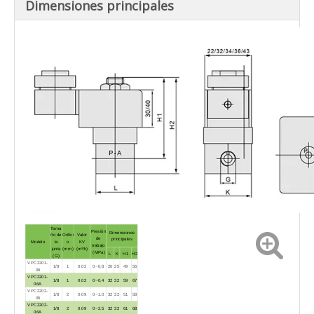
Dimensiones principales
Tama
Presión
Dimensiones
ño de
Orifici
Valor
de
principales
Modelo
la
o
KV
trabajo
junta
(mm)
(m³/h)
(MPa)
L
K
H1
H2
(G)
VPC2201-
1/8
1
0.02
0~0,8
20
25
49
56
06
VPC2201-
1/8
1
0.02
0~0,4
32
32
59
67
06A
VPC2202-
1/8
2
0.09
0~1.0
32
32
51
58
06
VPC2202-
1/8
2
0.09
0~2,5
32
32
61
68
06A