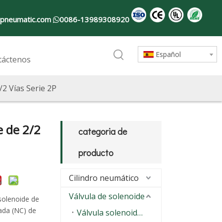
pneumatic.com
0086-13989308920

Español
táctenos
/2 Vías Serie 2P
e de 2/2
categoria de
producto
Cilindro neumático
Válvula de solenoide
 solenoide de
ada (NC) de
Válvula solenoide de uso general