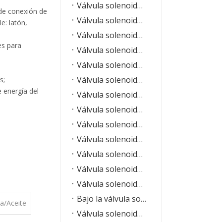
Válvula solenoide operada por el piloto
de conexión de
Válvula solenoide de acción directa
le: latón,
Válvula solenoide de alta presión
es para
Válvula solenoide de alta temperatura
Válvula solenoide en miniatura
Válvula solenoide compacta serie VPC
s;
 energía del
Válvula solenoide de diafragma piloto de acero inoxidable serie VPCS
Válvula solenoide serie PU225
Válvula solenoide serie 2SP
Válvula solenoide serie 2L
Válvula solenoide de acero inoxidable serie 2S
Válvula solenoide serie 2P
Válvula solenoide serie 2Q
Bajo la válvula solenoide de agua
a/Aceite
Válvula solenoide serie VX