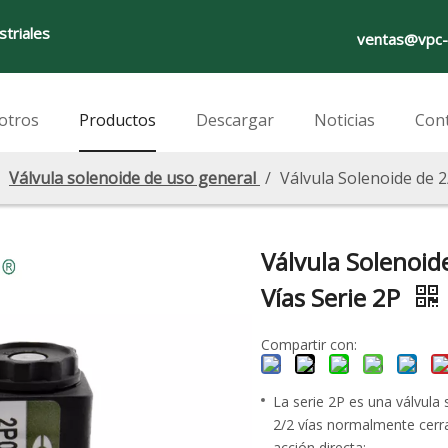
striales
ventas@vpc-
otros
Productos
Descargar
Noticias
Con
/
Válvula solenoide de uso general
/
Válvula Solenoide de 2
Válvula Solenoid
Vías Serie 2P
Compartir con:
La serie 2P es una válvula
2/2 vías normalmente cerr
acción directa;