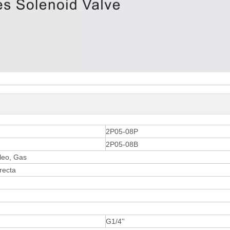
2P05-08P
2P05-08B
óleo, Gas
recta
G1/4''