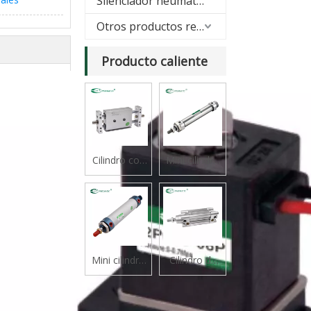
Silenciador neumático
Otros productos relacionados
Producto caliente
Cilindro con
Mini cilindro
cojinete
serie CJ2B
deslizante
tipo varilla
doble serie
STM
Mini cilindro
Cilindro de
de aluminio
vástago
serie Mal
simple
estándar de