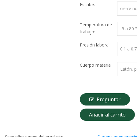
Escribe:
cierre n
Temperatura de
-5 a 80
trabajo:
Presión laboral:
0.1 a 0
Cuerpo material:
Latón, p
Preguntar
Añadir al carrito
Especificaciones del producto
Dimensiones princip