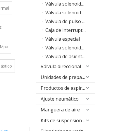
Válvula solenoide de acero inoxidable para alta temperatura serie SLH
ormal
Válvula solenoide de máquina RO
Válvula de pulso del colector de polvo
 ℃
Caja de interruptores de límite
Válvula especial
.7Mpa
Válvula solenoide de alta frecuencia
Válvula de asiento de ángulo
lástico
Válvula direccional
Unidades de preparación de aire (FRL)
Productos de aspiración
Ajuste neumático
Manguera de aire
Kits de suspensión neumática
ales