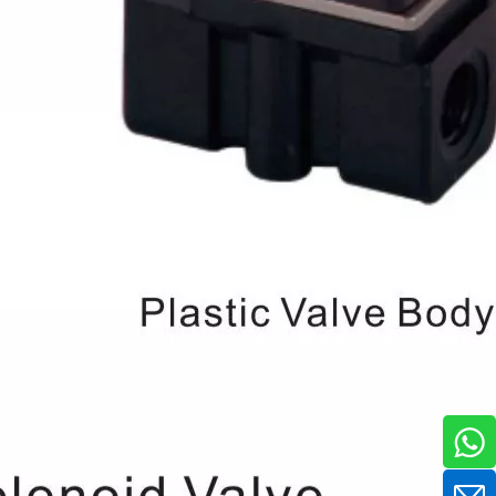
doble efecto
serie
CP96S(D)
ISO 15552